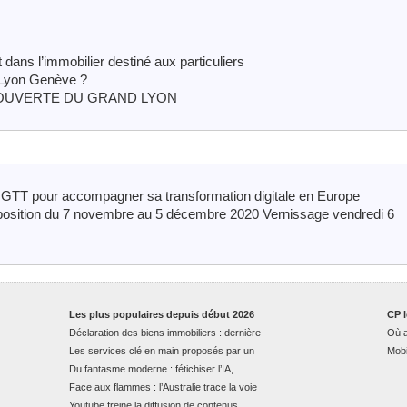
dans l’immobilier destiné aux particuliers
e Lyon Genève ?
COUVERTE DU GRAND LYON
TT pour accompagner sa transformation digitale en Europe
position du 7 novembre au 5 décembre 2020 Vernissage vendredi 6
Les plus populaires depuis début 2026
CP l
Déclaration des biens immobiliers : dernière
Où a
Les services clé en main proposés par un
Mobi
Du fantasme moderne : fétichiser l’IA,
Face aux flammes : l’Australie trace la voie
Youtube freine la diffusion de contenus