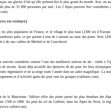
nçais sur glacier d’été qu’elle prétend être le plus grand du monde. Avec un au
 de plus de 35 000 personnes par nuit, Les 2 Alpes peuvent être considérée
s.com).
res en voiture)
i les plus populaires de France, et le village le plus haut (2300 m) d’Europ
 nombreux pubs, ce qui permet à tous de s’amuser au cœur des pistes. Avec 14
ié à ski aux vallées de Méribel et de Courchevel.
est souvent considérée comme l’une des meilleures stations de ski - reliée à Ti
de terrain. Ayant déjà accueilli des épreuves de ski pour les Jeux olympiques
stes légendaires et de sa neige toute l’année dans un cadre magnifique. La stat
gements et d’activités après-ski pour tous les groupes (valdisere.com).
ée de la Maurienne. Valloire offre des pistes parmi les plus étendues des Alp
nier 1500 et 1800. Au pied du col du Galibier, dans les Alpes du Nord, la rég
 (www.valloire.net).