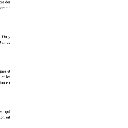
tre des
s comme
e. On y
30 m de
gnes et
 et les
ion est
es, qui
ion est