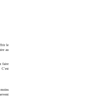
frir le
uire au
z faire
. C’est
t moins
servent