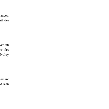
cances.
sif des
avec un
re, des
Dévoluy
nement
St Jean