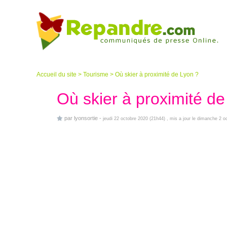
Accueil du site
>
Tourisme
>
Où skier à proximité de Lyon ?
Où skier à proximité de
par
lyonsortie
-
jeudi 22 octobre 2020 (21h44)
, mis a jour le dimanche 2 o