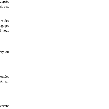
 auprès
nit aux
per des
bagages
Si vous
éry ou
montées
ski sur
servant