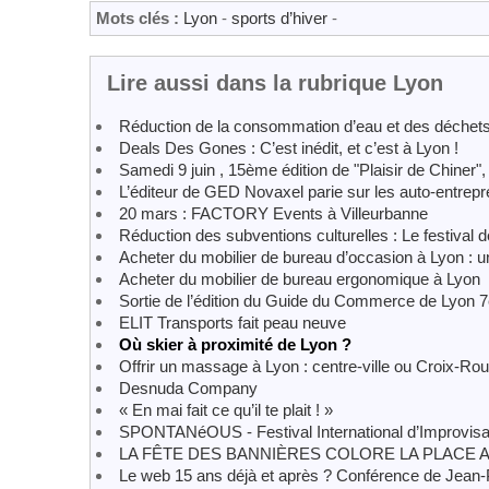
Mots clés :
Lyon
-
sports d’hiver
-
Lire aussi dans la rubrique Lyon
Réduction de la consommation d’eau et des déchet
Deals Des Gones : C’est inédit, et c’est à Lyon !
Samedi 9 juin , 15ème édition de "Plaisir de Chiner"
L’éditeur de GED Novaxel parie sur les auto-entrep
20 mars : FACTORY Events à Villeurbanne
Réduction des subventions culturelles : Le festival 
Acheter du mobilier de bureau d’occasion à Lyon : 
Acheter du mobilier de bureau ergonomique à Lyon
Sortie de l’édition du Guide du Commerce de Lyon 
ELIT Transports fait peau neuve
Où skier à proximité de Lyon ?
Offrir un massage à Lyon : centre-ville ou Croix-Ro
Desnuda Company
« En mai fait ce qu’il te plait ! »
SPONTANéOUS - Festival International d’Improvisa
LA FÊTE DES BANNIÈRES COLORE LA PLACE
Le web 15 ans déjà et après ? Conférence de Jean-