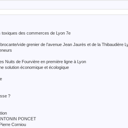
s toxiques des commerces de Lyon 7e
, brocante/vide grenier de l’avenue Jean Jaurès et de la Thibaudière L
reneurs
des Nuits de Fourvière en première ligne à Lyon
une solution économique et écologique
7e
usse ?
tion
 ANTONIN PONCET
Pierre Corniou