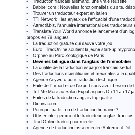
Traduction francais allemand, une vraie réussite
Babbel.com : Nouvelles fonctionnalités du site, dés
Trouver un traducteur expert en italien
TTI Network : les enjeux de l’efficacité d’une traduct
Attractif.biz, l’annuaire international des traducteurs 
Translate Your World annonce le lancement d’un logi
propos en 78 langues
La traduction gratuite qui sauve votre job
Euro : TradOnline soutient la jeune start-up mypron
Orpheo au Parc Zoologique de Paris
Devenez bilingue dans l’anglais de l’immobilier
La qualité de la traduction espagnol francais séduit
Des traductions scientifiques et médicales à la qualit
Agence Anyword pour traduction technique
Faite de l’import et de l’export sans avoir besoin de 
Tell Me More au Salon ExpoLangues Du 14 au 17 ja
Faites de la traduction anglais top qualité
Dicovia.com
Pourquoi parle t-on de traduction humaine ?
Utiliser intelligemment le traducteur anglais francais
Trad Online traduit pour meetic
Agence de traduction assermentée Autrement-Dit