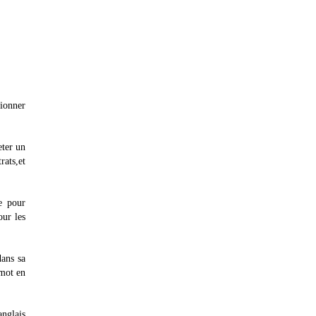
tionner
eter un
rats,et
ge pour
our les
dans sa
 mot en
anglais