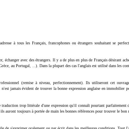
adresse à tous les Français, francophones ou étrangers souhaitant se perfec
r, échanger avec des étrangers. Il y a de plus en plus de Français désirant ach
ce, au Portugal, ...). Dans la plupart des cas l'anglais est utilisé dans les cont
rofessionnel (remise à niveau, perfectionnement). Ils utiliseront cet ouvra
l n'est jamais évident de trouver la bonne expression anglaise en immobilier p
 traduction trop littérale d'une expression qu'il connaît pourtant parfaitement 
 ils auront toujours à portée de main les bonnes références pour trouver le bon
cile de s'exprimer oralement ou par écrit dans les meilleures conditions. Tout l'