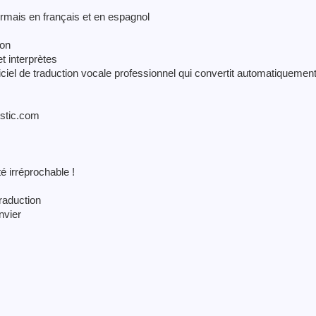
ormais en français et en espagnol
ion
et interprètes
ciel de traduction vocale professionnel qui convertit automatiquemen
ostic.com
é irréprochable !
traduction
nvier