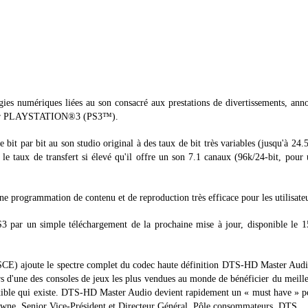
es numériques liées au son consacré aux prestations de divertissements, ann
 pour PLAYSTATION®3 (PS3™).
it par bit au son studio original à des taux de bit très variables (jusqu'à 24
 le taux de transfert si élevé qu'il offre un son 7.1 canaux (96k/24-bit, pour
 programmation de contenu et de reproduction très efficace pour les utilisateu
 par un simple téléchargement de la prochaine mise à jour, disponible le 15
CE) ajoute le spectre complet du codec haute définition DTS-HD Master Audi
eurs d'une des consoles de jeux les plus vendues au monde de bénéficier du meill
flexible qui existe. DTS-HD Master Audio devient rapidement un « must have » p
 Towne, Senior Vice-Président et Directeur Général, Pôle consommateurs, DTS.