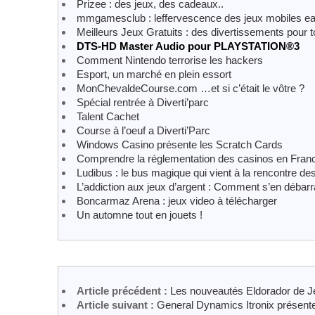
Prizee : des jeux, des cadeaux..
mmgamesclub : leffervescence des jeux mobiles e
Meilleurs Jeux Gratuits : des divertissements pour 
DTS-HD Master Audio pour PLAYSTATION®3
Comment Nintendo terrorise les hackers
Esport, un marché en plein essort
MonChevaldeCourse.com …et si c’était le vôtre ?
Spécial rentrée à Diverti’parc
Talent Cachet
Course à l’oeuf a Diverti’Parc
Windows Casino présente les Scratch Cards
Comprendre la réglementation des casinos en Fran
Ludibus : le bus magique qui vient à la rencontre de
L’addiction aux jeux d’argent : Comment s’en débar
Boncarmaz Arena : jeux video à télécharger
Un automne tout en jouets !
Article précédent :
Les nouveautés Eldorador de Je
Article suivant :
General Dynamics Itronix présente