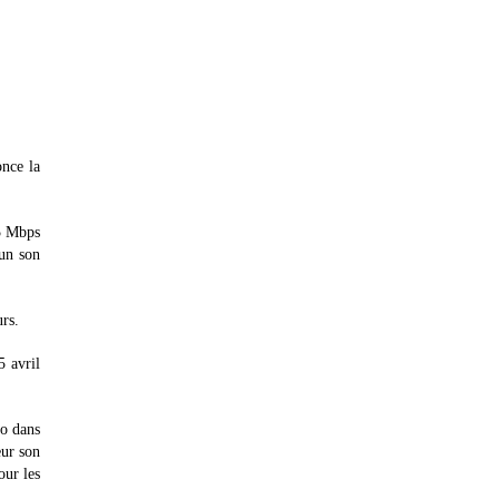
once la
.5 Mbps
 un son
rs.
 avril
o dans
eur son
our les