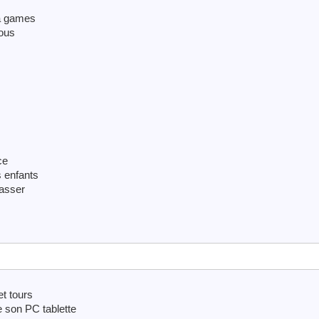
a games
tous
ce
s enfants
rasser
t tours
 son PC tablette