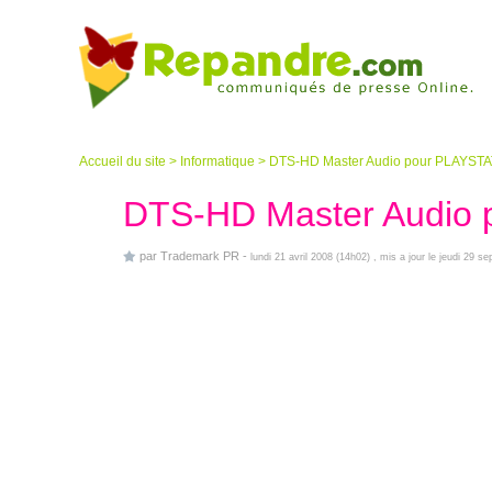
Accueil du site
>
Informatique
>
DTS-HD Master Audio pour PLAYST
DTS-HD Master Audio
par
Trademark PR
-
lundi 21 avril 2008 (14h02)
, mis a jour le jeudi 29 s