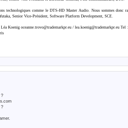
ations technologiques comme le DTS-HD Master Audio. Nous sommes donc ra
iji Yutaka, Senior Vice-Président, Software Platform Development, SCE.
/ Léa Koenig oceanne.trovo@trademarkpr.eu / lea.koenig@trademarkpr.eu Tel :
ris
 ?
es.com
 ?
amer.