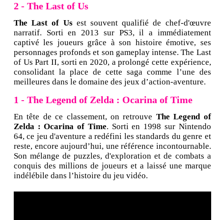
2 - The Last of Us
The Last of Us
est souvent qualifié de chef-d'œuvre
narratif. Sorti en 2013 sur PS3, il a immédiatement
captivé les joueurs grâce à son histoire émotive, ses
personnages profonds et son gameplay intense. The Last
of Us Part II, sorti en 2020, a prolongé cette expérience,
consolidant la place de cette saga comme l’une des
meilleures dans le domaine des jeux d’action-aventure.
1 - The Legend of Zelda : Ocarina of Time
En tête de ce classement, on retrouve
The Legend of
Zelda : Ocarina of Time
. Sorti en 1998 sur Nintendo
64, ce jeu d'aventure a redéfini les standards du genre et
reste, encore aujourd’hui, une référence incontournable.
Son mélange de puzzles, d'exploration et de combats a
conquis des millions de joueurs et a laissé une marque
indélébile dans l’histoire du jeu vidéo.