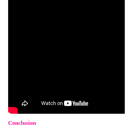
Conclusion