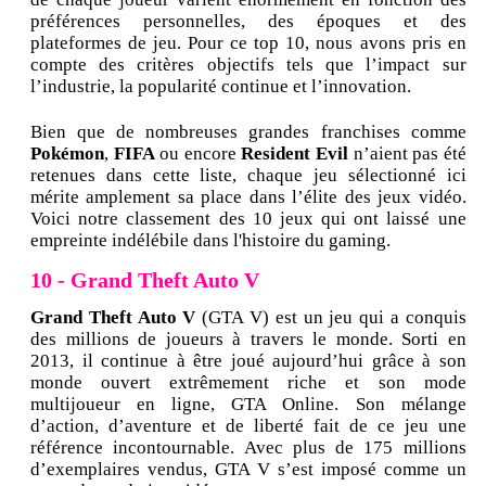
préférences personnelles, des époques et des
plateformes de jeu. Pour ce top 10, nous avons pris en
compte des critères objectifs tels que l’impact sur
l’industrie, la popularité continue et l’innovation.
Bien que de nombreuses grandes franchises comme
Pokémon
,
FIFA
ou encore
Resident Evil
n’aient pas été
retenues dans cette liste, chaque jeu sélectionné ici
mérite amplement sa place dans l’élite des jeux vidéo.
Voici notre classement des 10 jeux qui ont laissé une
empreinte indélébile dans l'histoire du gaming.
10 - Grand Theft Auto V
Grand Theft Auto V
(GTA V) est un jeu qui a conquis
des millions de joueurs à travers le monde. Sorti en
2013, il continue à être joué aujourd’hui grâce à son
monde ouvert extrêmement riche et son mode
multijoueur en ligne, GTA Online. Son mélange
d’action, d’aventure et de liberté fait de ce jeu une
référence incontournable. Avec plus de 175 millions
d’exemplaires vendus, GTA V s’est imposé comme un