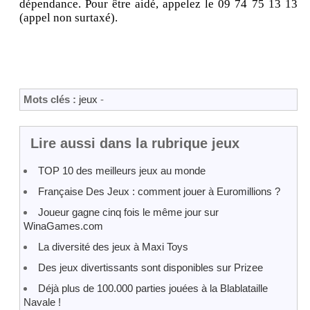
dépendance. Pour être aidé, appelez le 09 74 75 13 13
(appel non surtaxé).
Mots clés :
jeux
-
Lire aussi dans la rubrique jeux
TOP 10 des meilleurs jeux au monde
Française Des Jeux : comment jouer à Euromillions ?
Joueur gagne cinq fois le même jour sur
WinaGames.com
La diversité des jeux à Maxi Toys
Des jeux divertissants sont disponibles sur Prizee
Déjà plus de 100.000 parties jouées à la Blablataille
Navale !