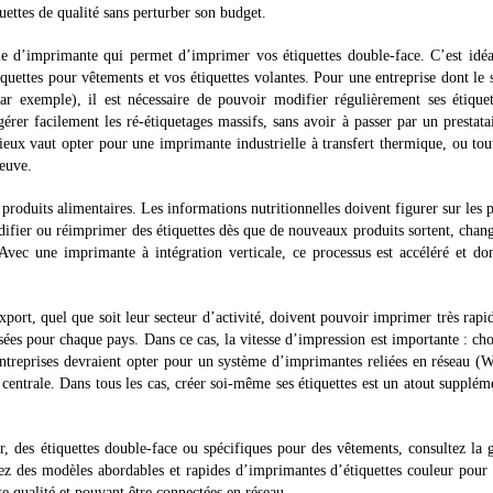
ettes de qualité sans perturber son budget.
e d’imprimante qui permet d’imprimer vos étiquettes double-face. C’est idéa
iquettes pour vêtements et vos étiquettes volantes. Pour une entreprise dont le 
r exemple), il est nécessaire de pouvoir modifier régulièrement ses étique
rer facilement les ré-étiquetages massifs, sans avoir à passer par un prestata
ieux vaut opter pour une imprimante industrielle à transfert thermique, ou tou
reuve.
roduits alimentaires. Les informations nutritionnelles doivent figurer sur les 
ifier ou réimprimer des étiquettes dès que de nouveaux produits sortent, chan
vec une imprimante à intégration verticale, ce processus est accéléré et d
export, quel que soit leur secteur d’activité, doivent pouvoir imprimer très rap
sées pour chaque pays. Dans ce cas, la vitesse d’impression est importante : cho
entreprises devraient opter pour un système d’imprimantes reliées en réseau (
entrale. Dans tous les cas, créer soi-même ses étiquettes est un atout supplém
r, des étiquettes double-face ou spécifiques pour des vêtements, consultez l
z des modèles abordables et rapides d’imprimantes d’étiquettes couleur pour 
te qualité et pouvant être connectées en réseau.