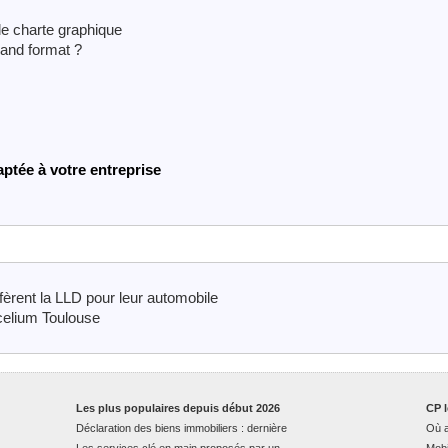
le charte graphique
rand format ?
aptée à votre entreprise
fèrent la LLD pour leur automobile
xcelium Toulouse
Les plus populaires depuis début 2026
CP l
Déclaration des biens immobiliers : dernière
Où a
Les services clé en main proposés par un
Mobi