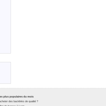
es plus populaires du mois
cheter des backlinks de qualité ?
lier de bureau à Lyon