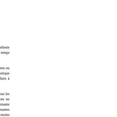
ellente
x temps
oins ou
eutique
duits à
ous les
 ont un
rimante
imantes
e moins