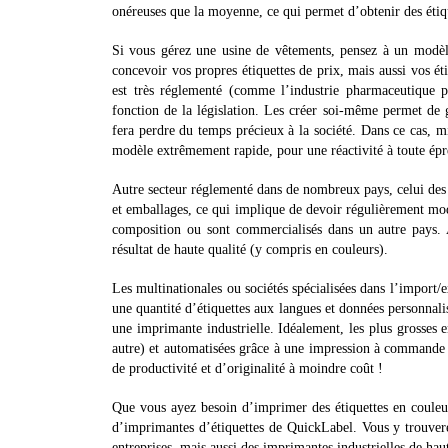
onéreuses que la moyenne, ce qui permet d’obtenir des étiqu
Si vous gérez une usine de vêtements, pensez à un modèl
concevoir vos propres étiquettes de prix, mais aussi vos ét
est très réglementé (comme l’industrie pharmaceutique pa
fonction de la législation. Les créer soi-même permet de gé
fera perdre du temps précieux à la société. Dans ce cas, m
modèle extrêmement rapide, pour une réactivité à toute ép
Autre secteur réglementé dans de nombreux pays, celui des p
et emballages, ce qui implique de devoir régulièrement mod
composition ou sont commercialisés dans un autre pays. A
résultat de haute qualité (y compris en couleurs).
Les multinationales ou sociétés spécialisées dans l’import/
une quantité d’étiquettes aux langues et données personnali
une imprimante industrielle. Idéalement, les plus grosses 
autre) et automatisées grâce à une impression à commande c
de productivité et d’originalité à moindre coût !
Que vous ayez besoin d’imprimer des étiquettes en couleu
d’imprimantes d’étiquettes de QuickLabel. Vous y trouvere
entreprises, mais aussi des imprimantes industrielles de hau