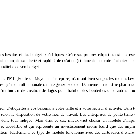
s besoins et des budgets spécifiques. Créer ses propres étiquettes est une exc
roduction, de sa liberté et rapidité de création (et donc de pouvoir s’adapter au
maîtrise de son budget.
 une PME (Petite ou Moyenne Entreprise) n’auront bien sûr pas les mêmes bes
ettes qu’une multinationale ou une grosse société. De même, l’industrie pharmac
’un bureau de création de logos pour habiller des bouteilles ou d’autres pro
 d’étiquettes à vos besoins, à votre taille et à votre secteur d’activité. Dans t
elon la disposition de votre lieu de travail. Les entreprises de petite taille
st donc tout indiqué. Mais dans ce cas, mieux vaut choisir un modèle d’imp
/prix abordable et qui représente un investissement moins lourd que des impr
nition. Idéalement, ce type de modèle fonctionne avec des cartouches d’encr