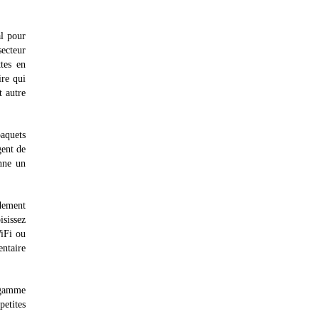
l pour
secteur
ttes en
ire qui
t autre
paquets
gent de
onne un
idement
isissez
WiFi ou
entaire
a gamme
petites