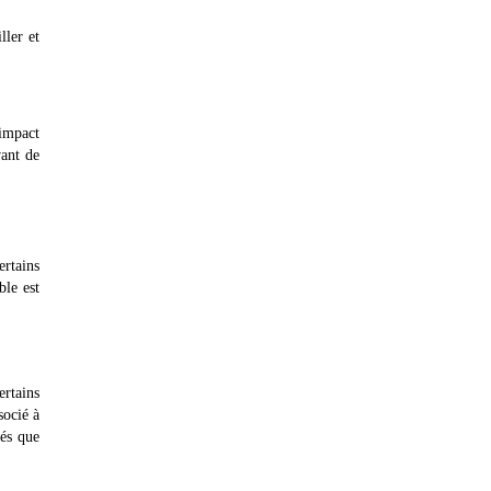
ller et
 impact
vant de
ertains
ble est
ertains
socié à
iés que