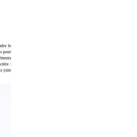
ndre le
ls pour
léments
ctère :
s (site