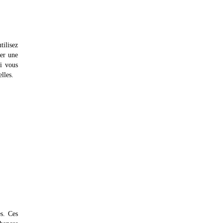
tilisez
ner une
i vous
lles.
es. Ces