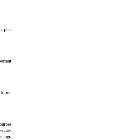
er plus
portant
a forme
courbes
perçues
re logo