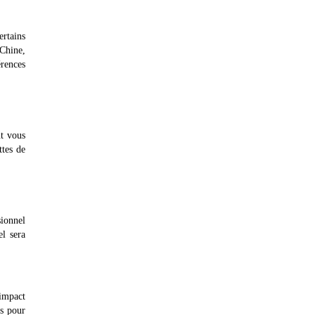
ertains
 Chine,
érences
nt vous
ttes de
sionnel
el sera
impact
es pour