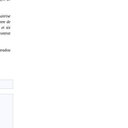
itrise
ntre de
 et six
contrat
aradou