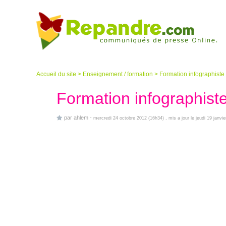
Accueil du site
>
Enseignement / formation
>
Formation infographiste
Formation infographist
par
ahlem
-
mercredi 24 octobre 2012 (16h34)
, mis a jour le jeudi 19 janvi