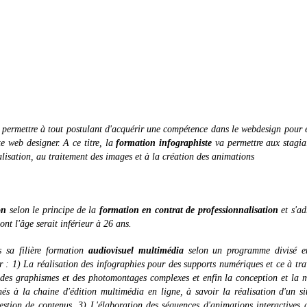
permettre à tout postulant d'acquérir une compétence dans le webdesign pour 
te web designer. A ce titre, la
formation infographiste
va permettre aux stagia
éalisation, au traitement des images et à la création des animations
on
selon le principe de la
formation en contrat de professionnalisation
et s'ad
nt l'âge serait inférieur à 26 ans.
 sa filière formation
audiovisuel multimédia
selon un programme divisé en
ur : 1) La réalisation des infographies pour des supports numériques et ce à tra
n des graphismes et des photomontages complexes et enfin la conception et la 
és à la chaine d'édition multimédia en ligne, à savoir la réalisation d'un s
stion de contenus. 3) L'élaboration des séquences d'animations interactives 