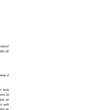
exercer
ires de
resse à
 trois
vers la
mise en
ite web
afin de