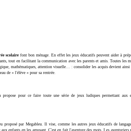
rée scolaire
font bon ménage. En effet les jeux éducatifs peuvent aider à prép
fants, tout en facilitant la communication avec les parents et amis. Toutes les m
logique, mathématiques, attention visuelle… : consolider les acquis devient ainsi
eau de « l'élève » pour sa rentrée.
m propose pour ce faire toute une série de jeux ludiques permettant aux e
eu proposé par Megableu. Il vise, comme les autres jeux éducatifs de langag
aux enfants en les amusant. C'est en fait l'aventure des mots. Les aventuriers 