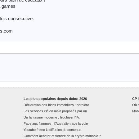
a games
fois consécutive.
es.com
Les plus populaires depuis début 2026
CP l
Déclaration des biens immobiliers : dernière
Où a
Les services clé en main proposés par un
Mobi
Du fantasme moderne : fétichiser l’IA,
Face aux flammes : l’Australie trace la voie
Youtube freine la diffusion de contenus
Comment acheter et vendre de la crypto monnaie ?