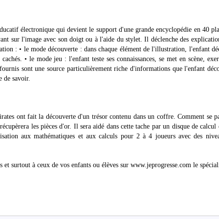
ucatif électronique qui devient le support d'une grande encyclopédie en 40 pl
t sur l'image avec son doigt ou à l'aide du stylet. Il déclenche des explicatio
ation : • le mode découverte : dans chaque élément de l'illustration, l'enfant d
s cachés. • le mode jeu : l'enfant teste ses connaissances, se met en scène, exe
fournis sont une source particulièrement riche d'informations que l'enfant déc
 de savoir.
irates ont fait la découverte d'un trésor contenu dans un coffre. Comment se p
 récupèrera les pièces d'or. Il sera aidé dans cette tache par un disque de calcul 
lisation aux mathématiques et aux calculs pour 2 à 4 joueurs avec des nive
s et surtout à ceux de vos enfants ou élèves sur www.jeprogresse.com le spécial