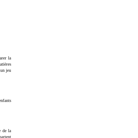
arer la
atières
 un jeu
nfants
e de la
partent