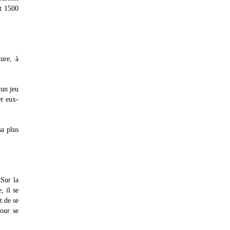
nt 1500
ture, à
 un jeu
er eux-
sa plus
 Sur la
, il se
t de se
pour se