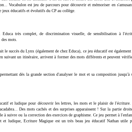
son... Vocabulon est jeu de parcours pour découvrir et mémoriser en s'amusa
 jeux éducatifs et évolutifs du CP au collège.
Educa très complet, de discrimination visuelle, de sensibilisation à l'écri
n des mots.
ait le succès du Lynx (également de chez Educa), ce jeu éducatif est également
en suivant un itinéraire, arrivent à former des mots différents et peuvent vérifi
permettant dès la grande section d'analyser le mot et sa composition jusqu'à 
f et ludique pour découvrir les lettres, les mots et le plaisir de l'écriture.
adabra... Des mots cachés et des surprises apparaissent ! Sur la partie droite
èle à suivre ou la correction des exercices de graphisme. Ce jeu permet à l'enfan
let et ludique, Ecriture Magique est un très beau jeu éducatif Nathan utile 