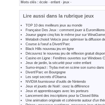
Mots clés :
école
-
enfant
-
jeux
-
Lire aussi dans la rubrique jeux
TOP 10 des meilleurs jeux au monde
Française Des Jeux : comment jouer à Euromillions
Joueur gagne cinq fois le même jour sur WinaGam
Metaboli choisit Velocix pour optimiser la diffusion d
Course à l’oeuf a Diverti’Parc
Black Hills nouveau jeu en ligne
Découvrez le nouveau jeu de réflexion gratuit dispon
Casino en Ligne : Fenêtres ouvertes sur Windows 
Jeux de jardin, la sécurité pour votre enfant
Sumo-impact : Tryba met en scène son sumo dans u
Diverti’Parc en Bourgogne
Les sept secrets d’Obama
NVIDIA fournisseur d’outils de Nintendo
Jeux et jouets de Noël : osez la différence
Jeux et apprentissages avec les porteurs
Lancement des inscriptions pour la Closed Bêta
Une animation originale et cohérente autour d’un th
Prizee : nouveaux systèmes, nouveaux jeux et toujo