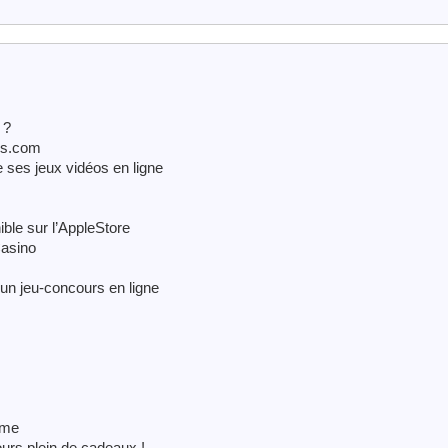
 ?
es.com
e ses jeux vidéos en ligne
ible sur l’AppleStore
Casino
n jeu-concours en ligne
ème
urs plein de cadeaux !