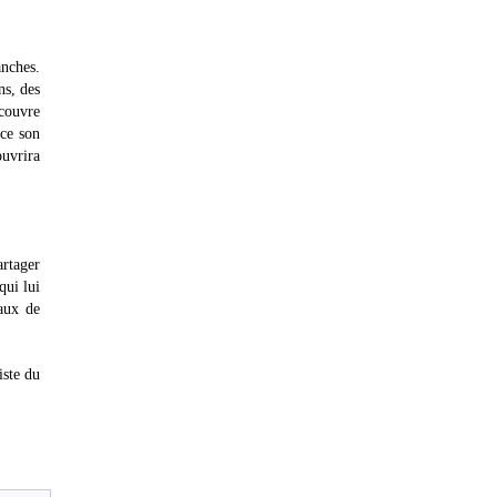
anches.
ns, des
écouvre
rce son
ouvrira
artager
qui lui
aux de
iste du