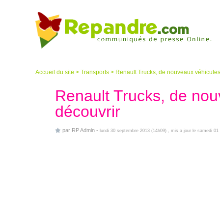
Accueil du site
>
Transports
>
Renault Trucks, de nouveaux véhicules
Renault Trucks, de nou
découvrir
par
RP Admin
-
lundi 30 septembre 2013 (14h09)
, mis a jour le samedi 01