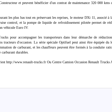
 Constructeur et peuvent bénéficier d'un contrat de maintenance 320 000 kms 
nt les plus bas tout en préservant les reprises, le moteur DXi 11, associé à l
ruise control, et la pompe de liquide de refroidissement pilotée permet de réd
n véhicule Euro IV.
 Trucks pour accompagner les transporteurs dans leur démarche de réduction
tracteurs d'occasion. La série spéciale Optifuel peut ainsi être équipée du l
mation de carburant, et les chauffeurs peuvent être formés à la conduite rati
 carburant durables.
iest http://www.renault-trucks.fr Ou Centre Camion Occasion Renault Trucks 