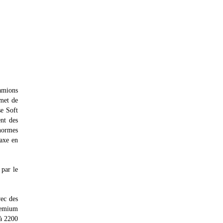
amions
rmet de
se Soft
nt des
normes
axe en
 par le
vec des
remium
'à 2200