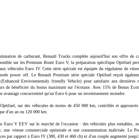
sommation de carburant, Renault Trucks complète aujourd'hui son offre de c
ponible sur les Premium Route Euro V, la préparation spécifique Optifuel pe
ux véhicules Euro IV. Cette série spéciale est équipée du régulateur de vites
 mode power off. Le Renault Premium série spéciale Optifuel reçoit égaleme
 (Enhanced Environmentaly friendly Vehicle) pour satisfaire aux dernières 
teurs de bénéficier du bonus maximum sur l'écotaxe. Avec 15% de Bonus Ecot
e avantage concurrentiel qu'un Euro 6 pour un investissement moindre.
es Optifuel, sur des véhicules de moins de 450 000 km, contrôlés et approuvés
tique d'un an ou 120 000 km.
s Euro V EEV sur le marché de l'occasion : des véhicules plus rentables, a
ée, une vitesse commerciale optimisée et une consommation maîtrisée. Le P
ces par rapport à Euro IV (380, 430 et 460 ch) et d'un couple augmenté jusqu