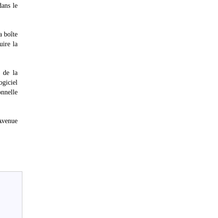
dans le
a boîte
uire la
 de la
ogiciel
onnelle
Avenue