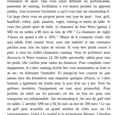
chaussures de sport. Que vous soyez débutant ou professionnel,
passionné de running, footballeur à vos heures perdues ou apprenti
judoka, vous trouverez forcément ce qu'il vous faut sur mizunoshop.fr.
Un large choix vous est proposé parmi tout type de sport : foot, golf,
handball, volley, judo, natation, rugby, running et tennis de table. Si
vous êtes plutôt sport de balle, la chaussure de foot Wave Ignitus 2
MD est en soldes à 90 euro au lieu de 190 ! La chaussure de rugby
Timaru est quand à elle à -50% ! Munie de 8 crampons vissés, elle
sera idéale d'été comme hiver, avec une stabilité et une résistance
parfaite pour tous les types de terrain. Si vous êtes plutôt course à
pied, à vous les soldes chaussures running. Vous en profiterez pour
découvrir la Wave creation 14. De taille universelle, idéale pour tous
les poids, elle s'utilise pour toutes les distances. Pour compléter votre
équipement, le t-shirt running drylite hex vous maintiendra au frais et
au sec, en éliminant l'humidité. Et puisqu'un bon coureur ne part
jamais faire des kilomètres sans emporter quelques affaires, ce t-shirt
homme a également été étudié pour le port d'un sac à dos. Pour les
golfeurs invétérés, l'équipement est tout aussi primordial. Pour
profiter du soleil sur les parcours cet été, un bon sac pour tout
transporter est indispensable. Sur mizunoshop.fr, les sacs de golf sont
en soldes. L'aerolite SPR est à 94,50 euro au lieu de 189 euro ! Ce sac
de golf peut accueillir un grand nombre de clubs avec ses 14
compartiments. Grâce à la qualité et la technologie Mizuno, l'Aerolite