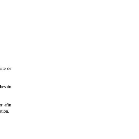
uite de
 besoin
er afin
ation.