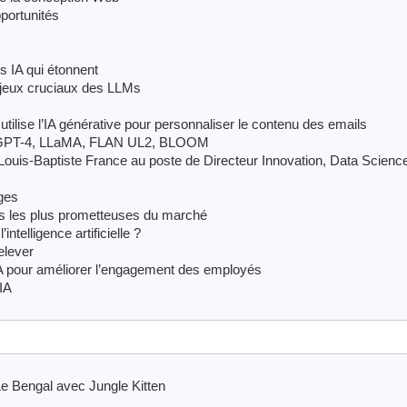
pportunités
es IA qui étonnent
 enjeux cruciaux des LLMs
 utilise l’IA générative pour personnaliser le contenu des emails
), GPT-4, LLaMA, FLAN UL2, BLOOM
uis-Baptiste France au poste de Directeur Innovation, Data Science
ges
s les plus prometteuses du marché
ntelligence artificielle ?
elever
’IA pour améliorer l’engagement des employés
’IA
Le Bengal avec Jungle Kitten