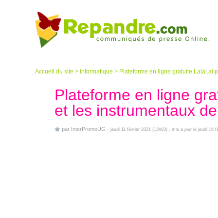
Accueil du site
>
Informatique
>
Plateforme en ligne gratuite Lalal.ai p
Plateforme en ligne grat
et les instrumentaux de
par
InterPromoUG
-
jeudi 11 février 2021 (13h03)
, mis a jour le jeudi 16 