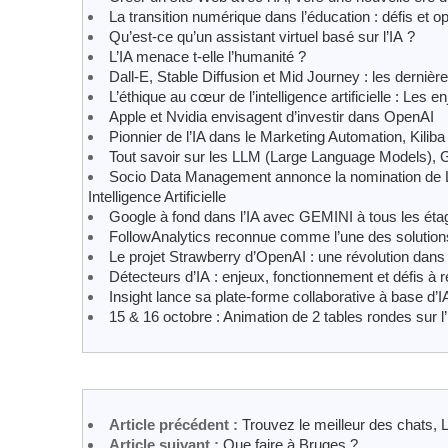
La transition numérique dans l’éducation : défis et o
Qu’est-ce qu’un assistant virtuel basé sur l’IA ?
L’IA menace t-elle l’humanité ?
Dall-E, Stable Diffusion et Mid Journey : les dernièr
L’éthique au cœur de l’intelligence artificielle : Les
Apple et Nvidia envisagent d’investir dans OpenAI
Pionnier de l’IA dans le Marketing Automation, Kiliba
Tout savoir sur les LLM (Large Language Models
Socio Data Management annonce la nomination de Lo
Intelligence Artificielle
Google à fond dans l’IA avec GEMINI à tous les éta
FollowAnalytics reconnue comme l’une des solution
Le projet Strawberry d’OpenAI : une révolution dans l’i
Détecteurs d’IA : enjeux, fonctionnement et défis à r
Insight lance sa plate-forme collaborative à base d
15 & 16 octobre : Animation de 2 tables rondes sur l
Article précédent :
Trouvez le meilleur des chats, 
Article suivant :
Que faire à Bruges ?