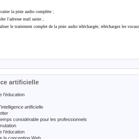
traiter la piste audio complète ;
der l'adresse mail saisie ;
liser le traitement complet de la piste audio téléchargée, téléchargez les vocaux
e artificielle
e l’éducation
ntelligence artificielle
etter
de temps considérable pour les professionnels
 mutation
e l’éducation
de la conception Web