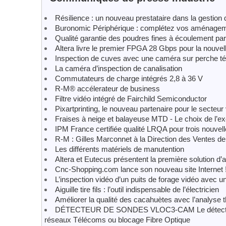
Résilience : un nouveau prestataire dans la gestion
Buronomic Périphérique : complétez vos aménage
Qualité garantie des poudres fines à écoulement par
Altera livre le premier FPGA 28 Gbps pour la nouve
Inspection de cuves avec une caméra sur perche 
La caméra d’inspection de canalisation
Commutateurs de charge intégrés 2,8 à 36 V
R-M® accélerateur de business
Filtre vidéo intégré de Fairchild Semiconductor
Pixartprinting, le nouveau partenaire pour le secteur v
Fraises à neige et balayeuse MTD - Le choix de l’e
IPM France certifiée qualité LRQA pour trois nouve
R-M : Gilles Marconnet à la Direction des Ventes 
Les différents matériels de manutention
Altera et Eutecus présentent la première solution 
Cnc-Shopping.com lance son nouveau site Internet 
L’inspection vidéo d’un puits de forage vidéo ave
Aiguille tire fils : l’outil indispensable de l’électricien
Améliorer la qualité des cacahuètes avec l’analyse 
DÉTECTEUR DE SONDES VLOC3-CAM Le détecteur est
réseaux Télécoms ou blocage Fibre Optique