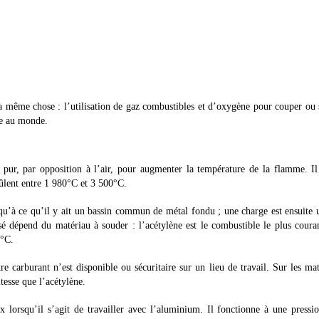
a même chose : l’utilisation de gaz combustibles et d’oxygène pour couper ou
ge au monde.
 pur, par opposition à l’air, pour augmenter la température de la flamme. Il
ûlent entre 1 980°C et 3 500°C.
u’à ce qu’il y ait un bassin commun de métal fondu ; une charge est ensuite u
isé dépend du matériau à souder : l’acétylène est le combustible le plus cou
0°C.
e carburant n’est disponible ou sécuritaire sur un lieu de travail. Sur les ma
tesse que l’acétylène.
 lorsqu’il s’agit de travailler avec l’aluminium. Il fonctionne à une pressi