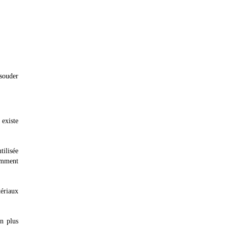
 souder
 existe
tilisée
ramment
tériaux
on plus