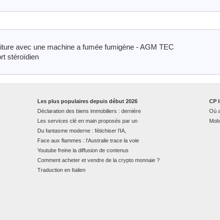
n toiture avec une machine a fumée fumigène - AGM TEC
rt stéroïdien
Les plus populaires depuis début 2026
CP l
Déclaration des biens immobiliers : dernière
Où a
Les services clé en main proposés par un
Mobi
Du fantasme moderne : fétichiser l’IA,
Face aux flammes : l’Australie trace la voie
Youtube freine la diffusion de contenus
Comment acheter et vendre de la crypto monnaie ?
Traduction en Italien