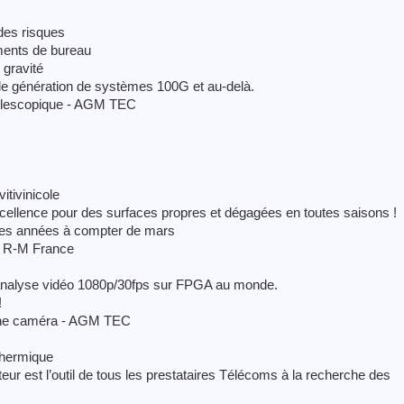
 des risques
ments de bureau
 gravité
lle génération de systèmes 100G et au-delà.
télescopique - AGM TEC
itivinicole
xcellence pour des surfaces propres et dégagées en toutes saisons !
lles années à compter de mars
de R-M France
d’analyse vidéo 1080p/30fps sur FPGA au monde.
!
c une caméra - AGM TEC
thermique
 l’outil de tous les prestataires Télécoms à la recherche des