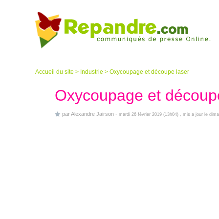
Accueil du site
>
Industrie
>
Oxycoupage et découpe laser
Oxycoupage et découpe
par
Alexandre Jairson
-
mardi 26 février 2019 (13h04)
, mis a jour le di