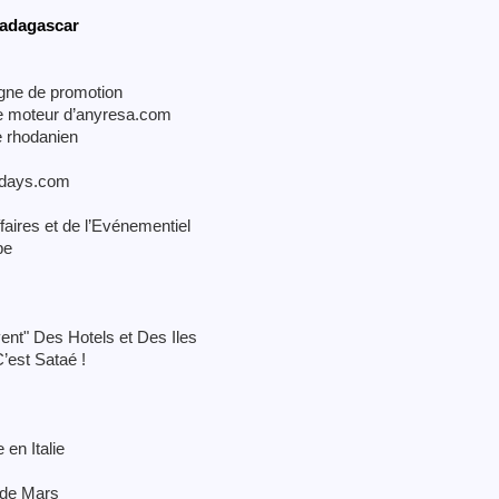
 Madagascar
agne de promotion
le moteur d’anyresa.com
me rhodanien
idays.com
aires et de l’Evénementiel
pe
ent" Des Hotels et Des Iles
C’est Sataé !
 en Italie
 de Mars