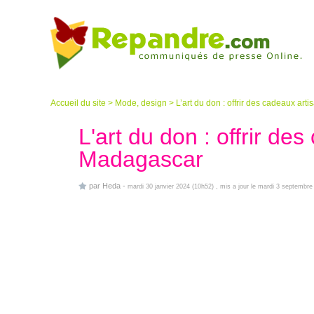
Accueil du site
>
Mode, design
>
L’art du don : offrir des cadeaux a
L'art du don : offrir de
Madagascar
par
Heda
-
mardi 30 janvier 2024 (10h52)
, mis a jour le mardi 3 septembre