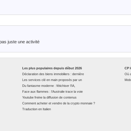
pas juste une activité
Les plus populaires depuis début 2026
CP l
Déclaration des biens immobiliers : dernière
Où a
Les services clé en main proposés par un
Mobi
Du fantasme moderne : fétichiser l’IA,
Face aux flammes : l’Australie trace la voie
Youtube freine la diffusion de contenus
Comment acheter et vendre de la crypto monnaie ?
Traduction en Italien