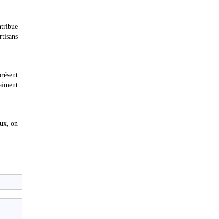
ntribue
rtisans
présent
raiment
aux, on