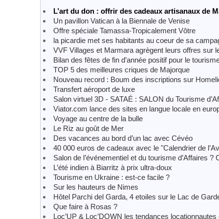
L’art du don : offrir des cadeaux artisanaux de
Un pavillon Vatican à la Biennale de Venise
Offre spéciale Tamassa-Tropicalement Vôtre
la picardie met ses habitants au coeur de sa camp
VVF Villages et Marmara agrègent leurs offres sur 
Bilan des fêtes de fin d’année positif pour le touris
TOP 5 des meilleures criques de Majorque
Nouveau record : Boum des inscriptions sur Homel
Transfert aéroport de luxe
Salon virtuel 3D - SATAÉ : SALON du Tourisme d’Aff
Viator.com lance des sites en langue locale en euro
Voyage au centre de la bulle
Le Riz au goût de Mer
Des vacances au bord d’un lac avec Cévéo
40 000 euros de cadeaux avec le "Calendrier de l’Av
Salon de l’événementiel et du tourisme d’Affaires ? 
L’été indien à Biarritz à prix ultra-doux
Tourisme en Ukraine : est-ce facile ?
Sur les hauteurs de Nimes
Hôtel Parchi del Garda, 4 etoiles sur le Lac de Garde
Que faire à Rosas ?
Loc’UP & Loc’DOWN les tendances locationnautes