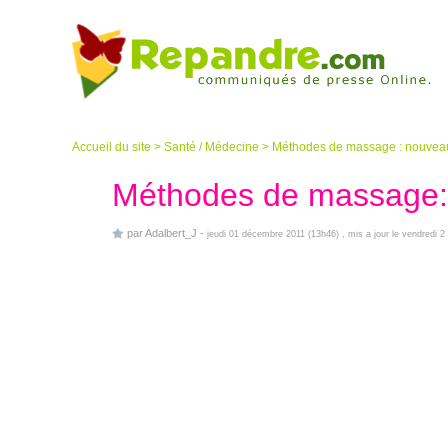
Accueil du site
>
Santé / Médecine
>
Méthodes de massage : nouveau 
Méthodes de massage: 
par
Adalbert_J
-
jeudi 01 décembre 2011 (13h46)
, mis a jour le vendredi 2