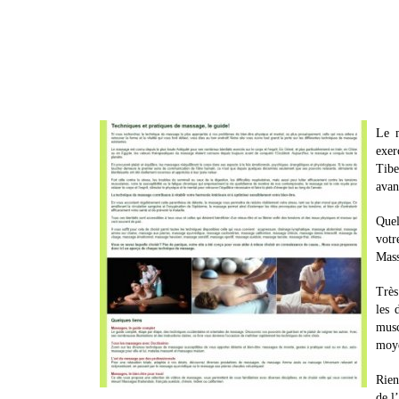
Le m
exer
Tibe
avan
Quel
votr
Mass
Très
les 
musc
moye
Rien
de l