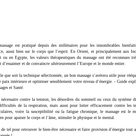
assage est pratiqué depuis des millénaires pour les innombrables bienfaits
ce, aussi bien sur le corps que l’esprit. En Orient, et principalement aux In
t ou en Egypte, les valeurs thérapeutiques du massage ont été reconnues trè
t d’essaimer et de convaincre ultérieurement l’Europe et le monde entier.
le que soit la technique sélectionnée, un bon massage s’avérera utile pour rééqu
e paix intérieure et optimiser sensiblement votre niveau d’énergie. - Guide expli
ages et Santé.
 nécessaire contre la tension, les désordres du sommeil ou ceux du système di
difficultés de la respiration, mais aussi pour lutter efficacement contre les t
ulaires, voire la susceptibilité ou la fatigue chronique, le massage est le m
n pour apaiser le corps et l’âme, stimuler le physique et le mental.
 de tel pour retrouver le bien-être nécessaire et faire provision d’énergie tout 
’année !