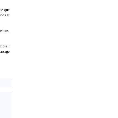
que que
ions et
nsions,
emple :
massage