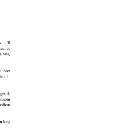
 qu’il
des, au
s vite,
ilibrer
catif :
gestif,
ensions
eilleur
au long