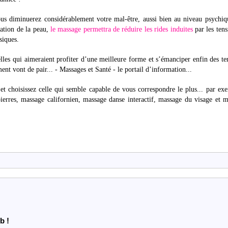
ous diminuerez considérablement votre mal-être, aussi bien au niveau psychi
ation de la peau,
le massage permettra de réduire les rides induites
par les tens
siques.
elles qui aimeraient profiter d’une meilleure forme et s’émanciper enfin des te
t vont de pair... - Massages et Santé - le portail d’information...
 et choisissez celle qui semble capable de vous correspondre le plus... par ex
rres, massage californien, massage danse interactif, massage du visage et 
b !