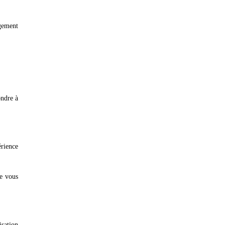
agement
ondre à
rience
re vous
isation