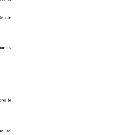
le aux
ur les
orer le
me met