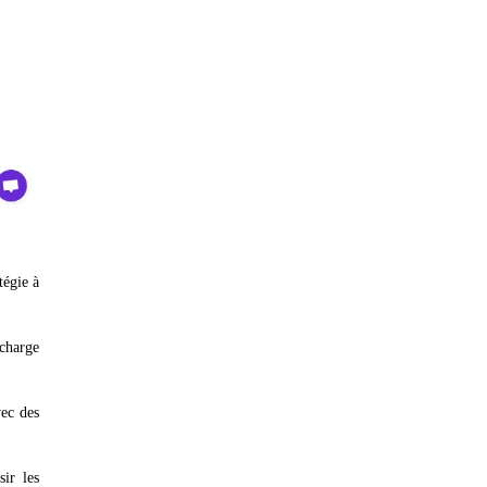
tégie à
 charge
vec des
sir les