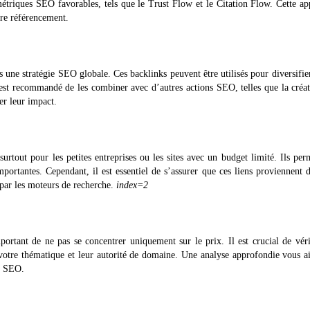
 métriques SEO favorables, tels que le Trust Flow et le Citation Flow. Cette a
tre référencement.
s une stratégie SEO globale. Ces backlinks peuvent être utilisés pour diversifie
l est recommandé de les combiner avec d’autres actions SEO, telles que la créa
er leur impact.
urtout pour les petites entreprises ou les sites avec un budget limité. Ils per
portantes. Cependant, il est essentiel de s’assurer que ces liens proviennent d
é par les moteurs de recherche.
index=2
mportant de ne pas se concentrer uniquement sur le prix. Il est crucial de véri
à votre thématique et leur autorité de domaine. Une analyse approfondie vous a
re SEO.