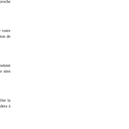
pproche
r votre
tion de
mettent
e sites
fier la
idera à