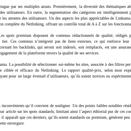
ngue par ses multiples atouts. Premièrement, la diversité des thématiques a
des utilisateurs. En outre, la segmentation des catégories est intelligemment 
et les attentes des utilisateurs. Un des aspects les plus appréciables de Linkuma
ion complète du Netlinking, offrant un contrôle total de A à Z sur les fonctionna
Les spots premium disposent de contenus rédactionnels de qualité, rédigés p
er. Ces contenus n’intègrent pas de liens externes, ce qui renforce leur 
ernant les backlinks, qui seront soit indexés, soit remplacés, est une assura
engagement de la plateforme envers la qualité de ses services.
ma. La possibilité de sélectionner soi-même les sites, associée à des filtres per
ciblée et efficace du Netlinking. Le rapport qualité-prix, selon mon expé
ayant pour un large éventail d’utilisateurs, qu’ils soient novices ou expériment
nconvénients qu’il convient de souligner. Un des points faibles notables rési
 article sur les spots standards, limitant ainsi l’aspect éditorial pur de ces co
, il apparaît que ces derniers, qu’ils soient standards ou premium, génèrent peu
ette envergure.