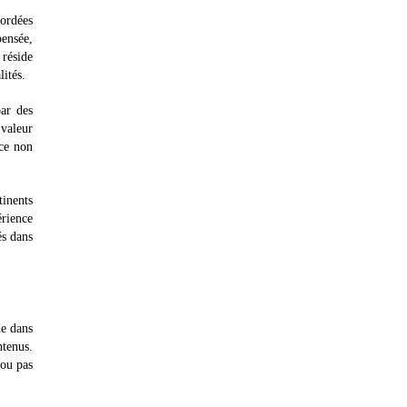
bordées
pensée,
 réside
lités.
ar des
valeur
nce non
tinents
rience
és dans
de dans
ntenus.
 ou pas