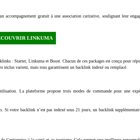
 un accompagnement gratuit à une association caritative, soulignant leur eng
ÉCOUVRIR LINKUMA
klinks : Starter, Linkuma et Boost. Chacun de ces packages est conçu pour rép
ces inclus varient, mais tous garantissent un backlink indexé ou remplacé.
utilisation. La plateforme propose trois modes de commande pour une expé
ks. Si votre backlink n’est pas indexé sous 21 jours, un backlink supplémentai
de l’entreprise à la santé et au tourisme. Cela permet une meilleure personnal