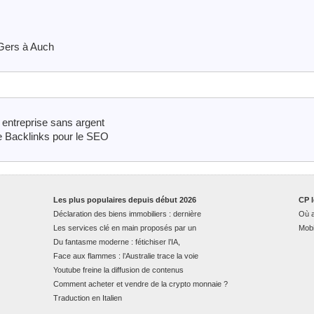
 Gers à Auch
entreprise sans argent
e Backlinks pour le SEO
Les plus populaires depuis début 2026
CP l
Déclaration des biens immobiliers : dernière
Où a
Les services clé en main proposés par un
Mobi
Du fantasme moderne : fétichiser l’IA,
Face aux flammes : l’Australie trace la voie
Youtube freine la diffusion de contenus
Comment acheter et vendre de la crypto monnaie ?
Traduction en Italien