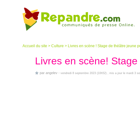
Accueil du site
>
Culture
>
Livres en scène ! Stage de théâtre jeune p
Livres en scène! Stage 
par
angelev
-
vendredi 8 septembre 2023 (10h52)
, mis a jour le mardi 3 