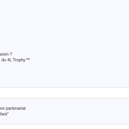
asion ?
rs du 4L Trophy™
e partenariat
fant"