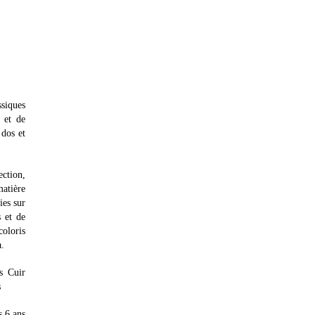
ssiques
 et de
 dos et
ection,
matière
ies sur
s et de
coloris
a.
s Cuir
s
s 6 ans