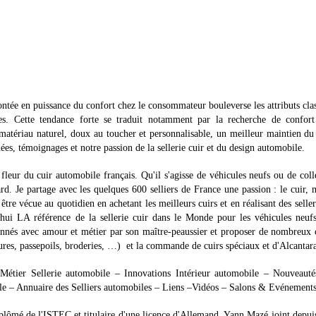
ntée en puissance du confort chez le consommateur bouleverse les attributs cla
es. Cette tendance forte se traduit notamment par la recherche de confort
n matériau naturel, doux au toucher et personnalisable, un meilleur maintien du
es, témoignages et notre passion de la sellerie cuir et du design automobile.
fleur du cuir automobile français. Qu'il s'agisse de véhicules neufs ou de coll
ard. Je partage avec les quelques 600 selliers de France une passion : le cuir, 
tre vécue au quotidien en achetant les meilleurs cuirs et en réalisant des seller
’hui LA référence de la sellerie cuir dans le Monde pour les véhicules neuf
tionnés avec amour et métier par son maître-peaussier et proposer de nombreux 
res, passepoils, broderies, …) et la commande de cuirs spéciaux et d'Alcantar
 Métier Sellerie automobile – Innovations Intérieur automobile – Nouveauté
ile – Annuaire des Selliers automobiles – Liens –Vidéos – Salons & Evénement
Diplômé de l'ISTEC et titulaire d'une licence d'Allemand, Yann Mazé joint depui