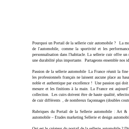
Pourquoi un Portail de la sellerie cuir automobile ? La mo
de l'automobile, comme la sportivité et les performanc
personnalisation dans l'habitacle. La sellerie cuir offre u
une durabilité plus importante. Partageons ensemble nos idé
Passion de la sellerie automobile La France réunit la fine 
les professionnels français ne laissent aucune place au has
noble et authentique par excellence ! Une passion qui doit ê
mesure et les finitions à la main. La France est aujourd
collection. Les cuirs doivent être de haute qualité, sélec
de cuir différents , de nombreux façonnages (doubles coutu
Rubriques du Portail de la Sellerie automobile : Art &
automobile – Etudes marketing Sellerie et design automob
Qui est le créateur du portail de la sellerie automobile ? 