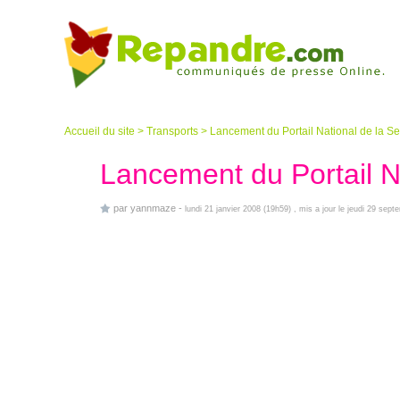
Accueil du site
>
Transports
>
Lancement du Portail National de la Se
Lancement du Portail Na
par
yannmaze
-
lundi 21 janvier 2008 (19h59)
, mis a jour le jeudi 29 sep