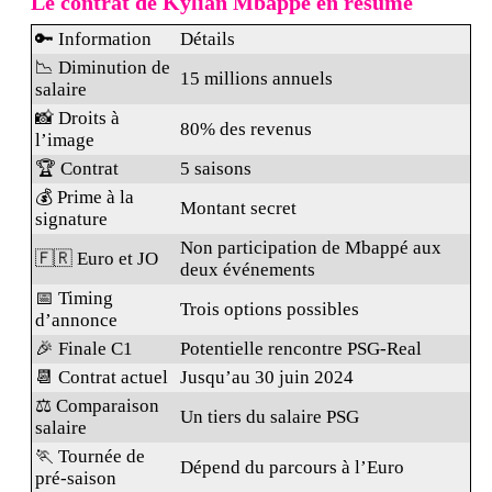
Le contrat de Kylian Mbappé en résumé
🔑 Information
Détails
📉 Diminution de
15 millions annuels
salaire
📸 Droits à
80% des revenus
l’image
🏆 Contrat
5 saisons
💰 Prime à la
Montant secret
signature
Non participation de Mbappé aux
🇫🇷 Euro et JO
deux événements
📅 Timing
Trois options possibles
d’annonce
🎉 Finale C1
Potentielle rencontre PSG-Real
📆 Contrat actuel
Jusqu’au 30 juin 2024
⚖️ Comparaison
Un tiers du salaire PSG
salaire
🏃 Tournée de
Dépend du parcours à l’Euro
pré-saison