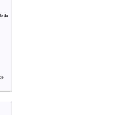
le du
 de