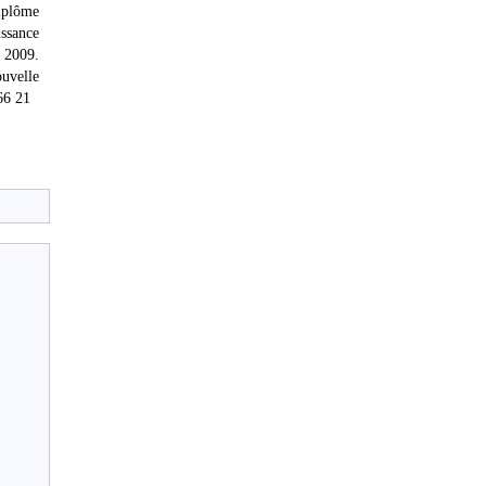
diplôme
issance
l 2009.
ouvelle
66 21