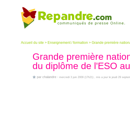
Accueil du site
>
Enseignement / formation
>
Grande première nationa
Grande première nationa
du diplôme de l'ESO 
par
chalandre
-
mercredi 3 juin 2009 (17h21)
, mis a jour le jeudi 29 sept