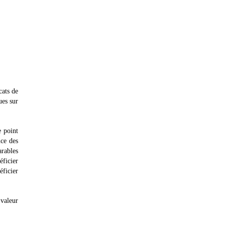
cats de
ues sur
e point
nce des
arables
éficier
éficier
valeur