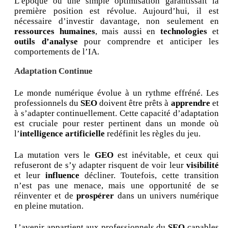
L’époque où une simple optimisation garantissait la
première position est révolue. Aujourd’hui, il est
nécessaire d’investir davantage, non seulement en
ressources humaines
, mais aussi en
technologies
et
outils d’analyse
pour comprendre et anticiper les
comportements de l’IA.
Adaptation Continue
Le monde numérique évolue à un rythme effréné. Les
professionnels du
SEO
doivent être prêts à
apprendre
et
à s’adapter continuellement. Cette capacité d’adaptation
est cruciale pour rester pertinent dans un monde où
l’
intelligence artificielle
redéfinit les règles du jeu.
La mutation vers le
GEO
est inévitable, et ceux qui
refuseront de s’y adapter risquent de voir leur
visibilité
et leur
influence
décliner. Toutefois, cette transition
n’est pas une menace, mais une opportunité de se
réinventer et de
prospérer
dans un univers numérique
en pleine mutation.
L’avenir appartient aux professionnels du
SEO
capables