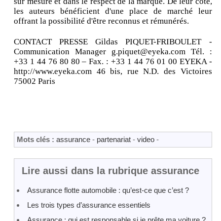
sur mesure et dans le respect de la marque. De leur côté,
les auteurs bénéficient d'une place de marché leur
offrant la possibilité d'être reconnus et rémunérés.
CONTACT PRESSE Gildas PIQUET-FRIBOULET -
Communication Manager g.piquet@eyeka.com Tél. :
+33 1 44 76 80 80 – Fax. : +33 1 44 76 01 00 EYEKA -
http://www.eyeka.com 46 bis, rue N.D. des Victoires
75002 Paris
Mots clés :
assurance
-
partenariat
-
video
-
Lire aussi dans la rubrique assurance
Assurance flotte automobile : qu’est-ce que c’est ?
Les trois types d’assurance essentiels
Assurance : qui est responsable si je prête ma voiture ?