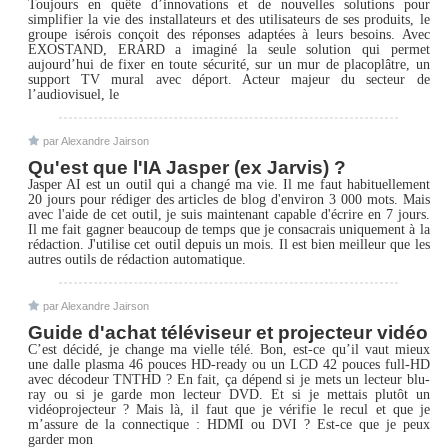
Toujours en quête d’innovations et de nouvelles solutions pour
simplifier la vie des installateurs et des utilisateurs de ses produits, le
groupe isérois conçoit des réponses adaptées à leurs besoins. Avec
EXOSTAND, ERARD a imaginé la seule solution qui permet
aujourd’hui de fixer en toute sécurité, sur un mur de placoplâtre, un
support TV mural avec déport. Acteur majeur du secteur de
l’audiovisuel, le
par Alexandre Jairson
Qu'est que l'IA Jasper (ex Jarvis) ?
Jasper AI est un outil qui a changé ma vie. Il me faut habituellement
20 jours pour rédiger des articles de blog d'environ 3 000 mots. Mais
avec l'aide de cet outil, je suis maintenant capable d'écrire en 7 jours.
Il me fait gagner beaucoup de temps que je consacrais uniquement à la
rédaction. J'utilise cet outil depuis un mois. Il est bien meilleur que les
autres outils de rédaction automatique.
par Alexandre Jairson
Guide d'achat téléviseur et projecteur vidéo
C’est décidé, je change ma vielle télé. Bon, est-ce qu’il vaut mieux
une dalle plasma 46 pouces HD-ready ou un LCD 42 pouces full-HD
avec décodeur TNTHD ? En fait, ça dépend si je mets un lecteur blu-
ray ou si je garde mon lecteur DVD. Et si je mettais plutôt un
vidéoprojecteur ? Mais là, il faut que je vérifie le recul et que je
m’assure de la connectique : HDMI ou DVI ? Est-ce que je peux
garder mon