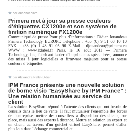
par onechocolate
Primera met à jour sa presse couleurs
d'étiquettes CX1200e et son système de
finition numérique FX1200e
Communiqué de presse Pour plus d’informations : Didier Jouandeau
Primera Technology EUROPE Téléphone : +33 (0) 9 51 68 10 10
FAX : +33 (0) 1 43 91 05 96 E-Mail : djouandeau@primera.eu
WWW : www.lxlabel.fr Paris, le 16 août 2011 — Primera
Technology, Inc, fabricant leader d'imprimantes spécialisées, annonce
des mises à jour logicielles et firmware majeures pour sa presse
couleurs d’étiquettes
par Alexandra Nallet-Didier
IPM France présente une nouvelle solution
de borne visio "EasyShare by IPM France" :
Une relation humanisée au service du
client
La solution EasyShare répond à l'attente des clients qui ont besoin de
conseils dans le lieu de vente. Il faut mutualiser l'ensemble des forces
de l'entreprise, mettre des conseillers à disposition des clients, sur
place, mais aussi des experts à distance. Mettre en relation un expert et
un client, au travers d'un guichet virtuel EasyShare, permet d'aller
plus loin dans l'échange commercial et