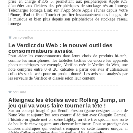
prise en charge d’iOS 5, permettant aux périphériques Apple iOS
d’accéder aux fichiers des périphériques de stockage réseau Iomega
Télécharger Iomega Link sur l’App Store Apple iTunes depuis votre
iPhone, iPad et iPod Touch et profiter instantanément des images, de
la musique et bien plus depuis son périphérique de stockage réseau
Iomega.
par rp-verifico
Le Verdict du Web : le nouvel outil des
consommateurs avisés.
Pour aider les consommateurs dans leurs choix de produits hi-tech,
comme les smartphones, les tablettes tactiles ou encore les appareils
photo numériques par exemple, Verifico crée le Verdict du Web, une
note comprise entre 0 et 20, calculée à partir des avis d’utilisateurs
collectés sur le web pour un produit donné. Les avis sont analysés par
les serveurs de Verifico et classés selon leur contenu
par Luisa
Atteignez les étoiles avec Rolling Jump, un
jeu qui va vous faire tourner la tête !
Sur un concept imaginé par Benoît Freslon (game designer auteur de
Nano War et aujourd’hui sous contrat d’édition avec Chugulu Games),
l’histoire originale met en scène Lighty, un être très spécial, une sorte
de boule de chewing-gum aux cheveux lumineux. Pour se protéger des
ombres maléfiques qui veulent s’emparer de cette lumière unique, il
décide d'aller se réfugier dans les étoiles. Afin d'atteindre