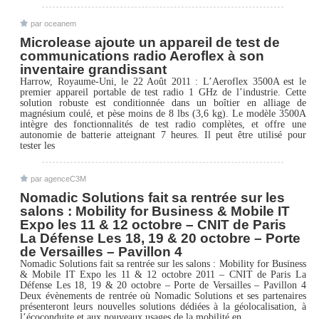
par oceanem
Microlease ajoute un appareil de test de
communications radio Aeroflex à son
inventaire grandissant
Harrow, Royaume-Uni, le 22 Août 2011 : L’Aeroflex 3500A est le
premier appareil portable de test radio 1 GHz de l’industrie. Cette
solution robuste est conditionnée dans un boîtier en alliage de
magnésium coulé, et pèse moins de 8 lbs (3,6 kg). Le modèle 3500A
intègre des fonctionnalités de test radio complètes, et offre une
autonomie de batterie atteignant 7 heures. Il peut être utilisé pour
tester les
par agenceC3M
Nomadic Solutions fait sa rentrée sur les
salons : Mobility for Business & Mobile IT
Expo les 11 & 12 octobre – CNIT de Paris
La Défense Les 18, 19 & 20 octobre – Porte
de Versailles – Pavillon 4
Nomadic Solutions fait sa rentrée sur les salons : Mobility for Business
& Mobile IT Expo les 11 & 12 octobre 2011 – CNIT de Paris La
Défense Les 18, 19 & 20 octobre – Porte de Versailles – Pavillon 4
Deux évènements de rentrée où Nomadic Solutions et ses partenaires
présenteront leurs nouvelles solutions dédiées à la géolocalisation, à
l’écoconduite et aux nouveaux usages de la mobilité en