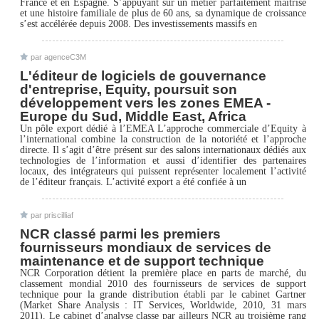
France et en Espagne. S’appuyant sur un métier parfaitement maîtrisé
et une histoire familiale de plus de 60 ans, sa dynamique de croissance
s’est accélérée depuis 2008. Des investissements massifs en
par agenceC3M
L'éditeur de logiciels de gouvernance
d'entreprise, Equity, poursuit son
développement vers les zones EMEA -
Europe du Sud, Middle East, Africa
Un pôle export dédié à l’EMEA L’approche commerciale d’Equity à
l’international combine la construction de la notoriété et l’approche
directe. Il s’agit d’être présent sur des salons internationaux dédiés aux
technologies de l’information et aussi d’identifier des partenaires
locaux, des intégrateurs qui puissent représenter localement l’activité
de l’éditeur français. L’activité export a été confiée à un
par priscilliaf
NCR classé parmi les premiers
fournisseurs mondiaux de services de
maintenance et de support technique
NCR Corporation détient la première place en parts de marché, du
classement mondial 2010 des fournisseurs de services de support
technique pour la grande distribution établi par le cabinet Gartner
(Market Share Analysis : IT Services, Worldwide, 2010, 31 mars
2011). Le cabinet d’analyse classe par ailleurs NCR au troisième rang