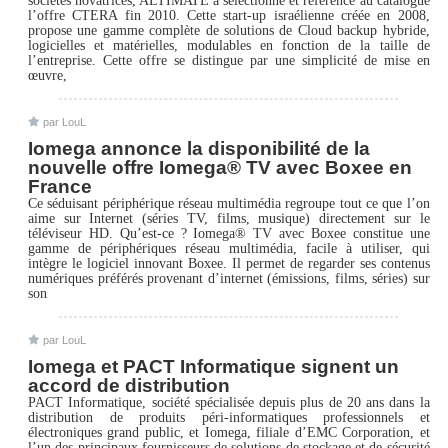
sociétés novatrices, ALTIMATE à sélectionné et référencé au catalogue
l’offre CTERA fin 2010. Cette start-up israélienne créée en 2008,
propose une gamme complète de solutions de Cloud backup hybride,
logicielles et matérielles, modulables en fonction de la taille de
l’entreprise. Cette offre se distingue par une simplicité de mise en
œuvre,
par LouL
Iomega annonce la disponibilité de la
nouvelle offre Iomega® TV avec Boxee en
France
Ce séduisant périphérique réseau multimédia regroupe tout ce que l’on
aime sur Internet (séries TV, films, musique) directement sur le
téléviseur HD. Qu’est-ce ? Iomega® TV avec Boxee constitue une
gamme de périphériques réseau multimédia, facile à utiliser, qui
intègre le logiciel innovant Boxee. Il permet de regarder ses contenus
numériques préférés provenant d’internet (émissions, films, séries) sur
son
par LouL
Iomega et PACT Informatique signent un
accord de distribution
PACT Informatique, société spécialisée depuis plus de 20 ans dans la
distribution de produits péri-informatiques professionnels et
électroniques grand public, et Iomega, filiale d’EMC Corporation, et
l’un des principaux fournisseurs de solutions de stockage et de sécurité