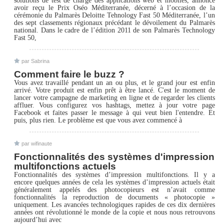
solutions de test de charge des applications web et mobiles, annonce
avoir reçu le Prix Oséo Méditerranée, décerné à l’occasion de la
cérémonie du Palmarès Deloitte Tehnology Fast 50 Méditerranée, l’un
des sept classements régionaux précédant le dévoilement du Palmarès
national. Dans le cadre de l’édition 2011 de son Palmarès Technology
Fast 50,
par Sabrina
Comment faire le buzz ?
Vous avez travaillé pendant un an ou plus, et le grand jour est enfin
arrivé. Votre produit est enfin prêt à être lancé. C'est le moment de
lancer votre campagne de marketing en ligne et de regarder les clients
affluer. Vous configurez vos hashtags, mettez à jour votre page
Facebook et faites passer le message à qui veut bien l'entendre. Et
puis, plus rien. Le problème est que vous avez commencé à
par wifinaute
Fonctionnalités des systèmes d'impression
multifonctions actuels
Fonctionnalités des systèmes d’impression multifonctions. Il y a
encore quelques années de cela les systèmes d’impression actuels était
généralement appelés des photocopieurs est n’avait comme
fonctionnalités la reproduction de documents « photocopie »
uniquement. Les avancées technologiques rapides de ces dix dernières
années ont révolutionné le monde de la copie et nous nous retrouvons
aujourd’hui avec