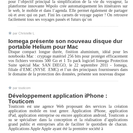
pour l’objectif principal la simplification de la vie du voyageur, la
plateforme innovante Wipolo crée automatiquement les itinéraires sur
le web, le mobile et dans l’agenda. Elle permet également de partager
où et avec qui on part. Fini les carnets de voyage papier ! On retrouve
facilement tous ses voyages passés et futurs qu’on
par Christelle L
Iomega présente son nouveau disque dur
portable Helium pour Mac
Disque compact longue durée, finition aluminium, idéal pour les
notebooks Mac : cryptage matériel 256 bits pour protéger efficacement
vos fichiers versions 500 Go et 1 To pack logiciel Iomega Protection
Suite spécial Mac SAN DIEGO, le 22 septembre 2011 - Iomega,
filiale d’EMC (NYSE :EMC) et l’un des principaux fournisseurs dans
le domaine de la protection des données, présente son nouveau disque
par touticom
Développement application iPhone :
Touticom
Touticom est une agence Web proposant des services la création
application mobile en tout genre. Application iPhone, application
iPad, application entreprise ou encore application android, Touticom a
su se spécialiser dans la conception et la réalisation d’applications
grand public et entreprises afin de faciliter le quotidien de chacun.
Applications Apple Apple ayant été la première société à