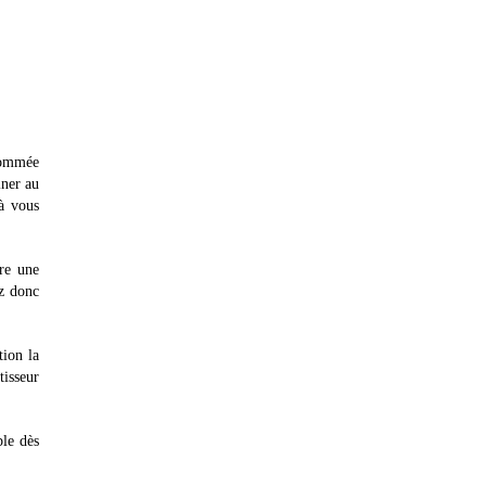
nommée
iner au
à vous
re une
ez donc
tion la
tisseur
ble dès