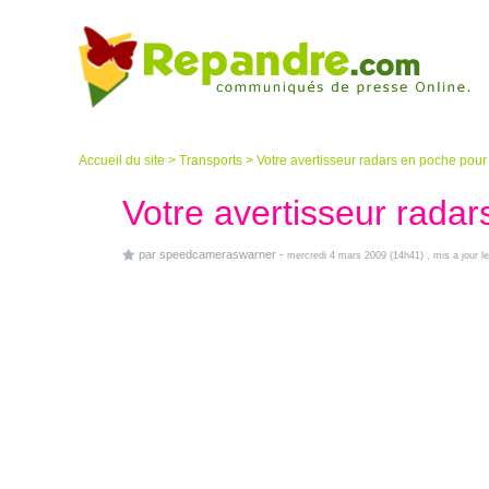
Accueil du site
>
Transports
>
Votre avertisseur radars en poche pou
Votre avertisseur rada
par
speedcameraswarner
-
mercredi 4 mars 2009 (14h41)
, mis a jour 