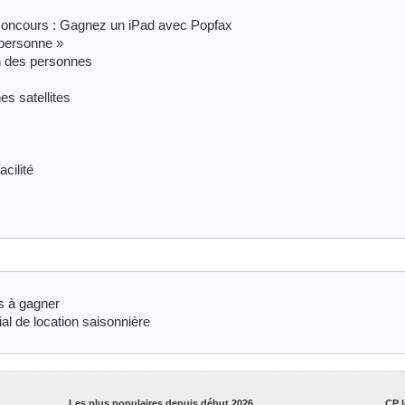
 concours : Gagnez un iPad avec Popfax
 personne »
n des personnes
s satellites
cilité
s à gagner
l de location saisonnière
Les plus populaires depuis début 2026
CP l