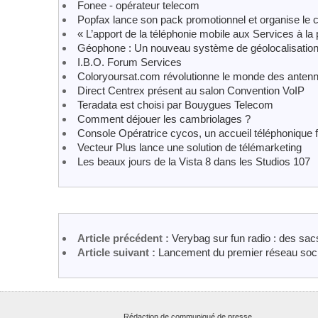
Fonee - opérateur telecom
Popfax lance son pack promotionnel et organise le
« L’apport de la téléphonie mobile aux Services à la
Géophone : Un nouveau système de géolocalisatio
I.B.O. Forum Services
Coloryoursat.com révolutionne le monde des antenne
Direct Centrex présent au salon Convention VoIP
Teradata est choisi par Bouygues Telecom
Comment déjouer les cambriolages ?
Console Opératrice cycos, un accueil téléphonique fa
Vecteur Plus lance une solution de télémarketing
Les beaux jours de la Vista 8 dans les Studios 107
Article précédent :
Verybag sur fun radio : des sac
Article suivant :
Lancement du premier réseau socia
Rédaction de communiqué de presse