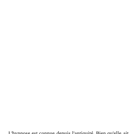
L'hypnose est connue depuis l'antiquité. Bien qu'elle ait