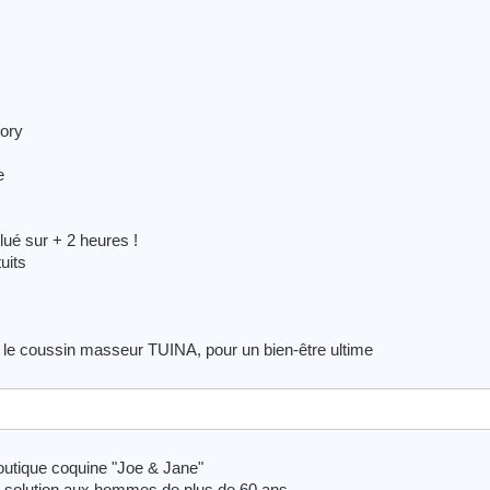
ory
e
ué sur + 2 heures !
uits
 le coussin masseur TUINA, pour un bien-être ultime
outique coquine "Joe & Jane"
solution aux hommes de plus de 60 ans