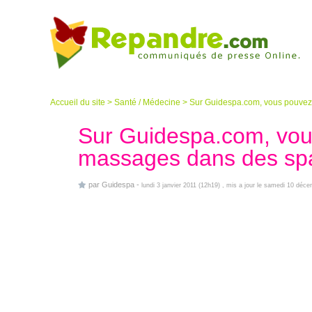
Accueil du site
>
Santé / Médecine
>
Sur Guidespa.com, vous pouvez 
Sur Guidespa.com, vous
massages dans des spa
par
Guidespa
-
lundi 3 janvier 2011 (12h19)
, mis a jour le samedi 10 déc