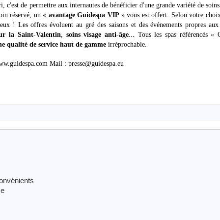
ri, c'est de permettre aux internautes de bénéficier d'une grande variété de soi
oin réservé, un «
avantage Guidespa VIP
» vous est offert. Selon votre choi
deux ! Les offres évoluent au gré des saisons et des événements propres aux
r la Saint-Valentin
,
soins visage anti-âge
... Tous les spas référencés « 
ne qualité de service haut de gamme
irréprochable.
 www.guidespa.com Mail : presse@guidespa.eu
onvénients
se