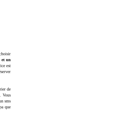
choisir
é et un
ice est
server
rier de
t. Vous
 un sms
spa que