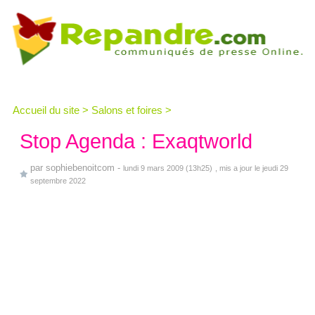
Accueil du site
>
Salons et foires
>
Stop Agenda : Exaqtworld
par
sophiebenoitcom
-
lundi 9 mars 2009 (13h25)
, mis a jour le jeudi 29
septembre 2022