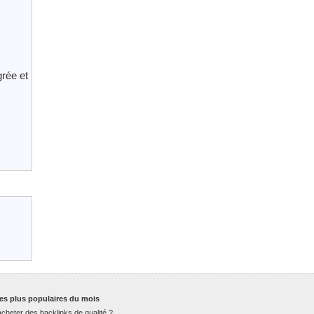
grée et
es plus populaires du mois
cheter des backlinks de qualité ?