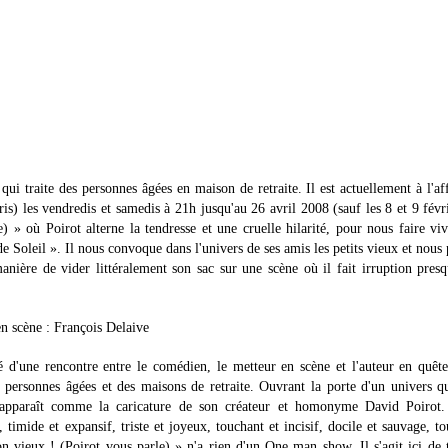
i traite des personnes âgées en maison de retraite. Il est actuellement à l'af
) les vendredis et samedis à 21h jusqu'au 26 avril 2008 (sauf les 8 et 9 févri
) » où Poirot alterne la tendresse et une cruelle hilarité, pour nous faire vi
e Soleil ». Il nous convoque dans l'univers de ses amis les petits vieux et nous
anière de vider littéralement son sac sur une scène où il fait irruption pres
n scène : François Delaive
é d'une rencontre entre le comédien, le metteur en scène et l'auteur en quêt
es personnes âgées et des maisons de retraite. Ouvrant la porte d'un univers q
 apparaît comme la caricature de son créateur et homonyme David Poirot. 
te, timide et expansif, triste et joyeux, touchant et incisif, docile et sauvage, to
n vieux ! (Poirot vous parle) » n'a rien d'un One man show. Il s'agit ici de 