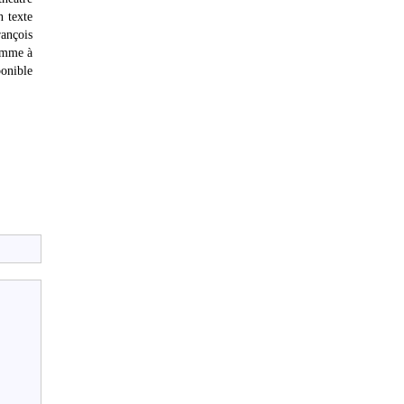
n texte
rançois
comme à
ponible