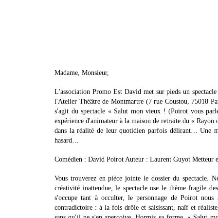
Madame, Monsieur,
L'association Promo Est David met sur pieds un spectacle qu
l'Atelier Théâtre de Montmartre (7 rue Coustou, 75018 Paris
s'agit du spectacle « Salut mon vieux ! (Poirot vous parle
expérience d'animateur à la maison de retraite du « Rayon d
dans la réalité de leur quotidien parfois délirant… Une m
hasard…
Comédien : David Poirot Auteur : Laurent Guyot Metteur e
Vous trouverez en pièce jointe le dossier du spectacle. N
créativité inattendue, le spectacle ose le thème fragile d
s'occupe tant à occulter, le personnage de Poirot nous
contradictoire : à la fois drôle et saisissant, naïf et réalis
sans qu'il ne s'en aperçoive. Hormis sa forme, « Salut mo