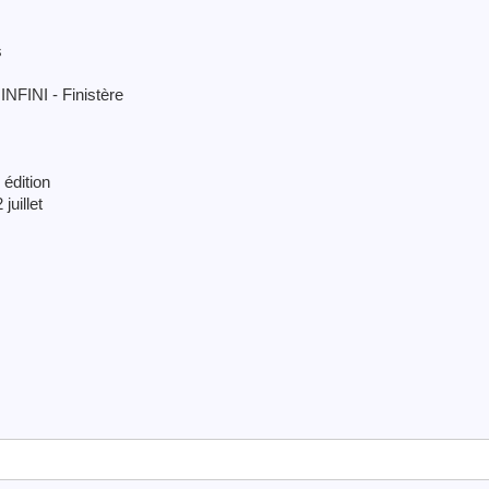
s
NFINI - Finistère
édition
juillet