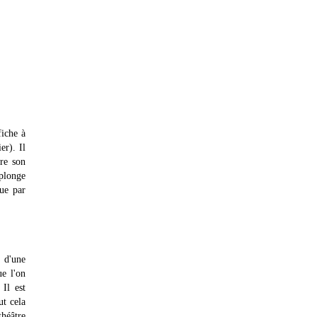
fiche à
er). Il
vre son
 plonge
que par
e d'une
ue l'on
Il est
ut cela
théâtre