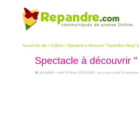
Accueil du site
>
Culture
>
Spectacle à découvrir " Salut Mon Vieux" à
Spectacle à découvrir "
par
poirot
-
mardi 26 février 2008 (10h45)
, mis a jour le jeudi 29 septembr