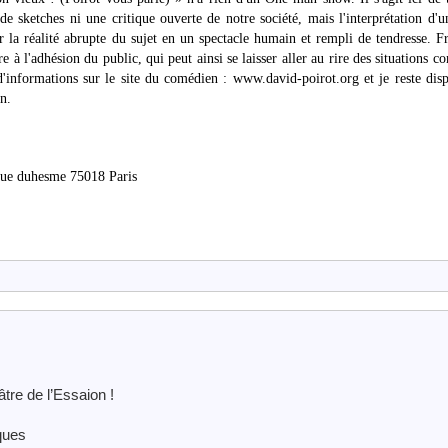
e sketches ni une critique ouverte de notre société, mais l'interprétation d'u
r la réalité abrupte du sujet en un spectacle humain et rempli de tendresse. F
e à l'adhésion du public, qui peut ainsi se laisser aller au rire des situations 
d'informations sur le site du comédien : www.david-poirot.org et je reste dis
n.
rue duhesme 75018 Paris
âtre de l’Essaion !
iques