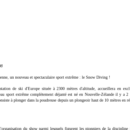
08
éenne, un nouveau et spectaculaire sport extrême : le Snow Diving !
ation de ski d'Europe située à 2300 mètres d'altitude, accueillera en excl
u sport extrême complètement déjanté est né en Nouvelle-Zélande il y a 2 
consiste à plonger dans la poudreuse depuis un plongeoir haut de 10 mètres en ré
'organisation du show parmi lesquels figurent les pionniers de la discipline