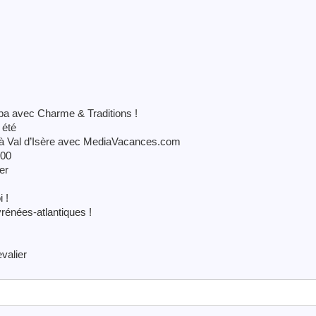
pa avec Charme & Traditions !
 été
 à Val d’Isère avec MediaVacances.com
000
er
 !
yrénées-atlantiques !
valier