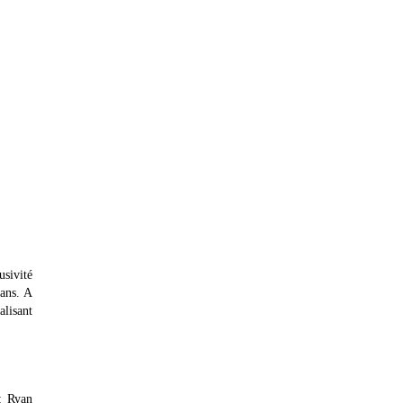
usivité
ans. A
alisant
 : Ryan