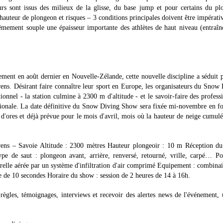
ont issus des milieux de la glisse, du base jump et pour certains du pl
- hauteur de plongeon et risques – 3 conditions principales doivent être impérat
rêmement souple une épaisseur importante des athlètes de haut niveau (entraî
nement en août dernier en Nouvelle-Zélande, cette nouvelle discipline a séduit 
orens. Désirant faire connaître leur sport en Europe, les organisateurs du Snow
nel - la station culmine à 2300 m d'altitude - et le savoir-faire des profess
nationale. La date définitive du Snow Diving Show sera fixée mi-novembre en f
t d'ores et déjà prévue pour le mois d'avril, mois où la hauteur de neige cumulé
ens – Savoie Altitude : 2300 mètres Hauteur plongeoir : 10 m Réception du 
e de saut : plongeon avant, arrière, renversé, retourné, vrille, carpé… Po
relle aérée par un système d'infiltration d'air comprimé Equipement : combina
de 10 secondes Horaire du show : session de 2 heures de 14 à 16h.
ègles, témoignages, interviews et recevoir des alertes news de l'événement, 