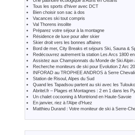
Une patinoire écologique à Auris en Oisans
Tous les sports d’hiver avec DCT
Bien choisir son sac à dos
Vacances ski tout compris
Val Thorens insolite
Préparez votre séjour à la montagne
Résidence de luxe pour aller skier
Skier droit vers les bonnes affaires
Bord de mer, City Breaks et séjours Ski, Sauna & S
Redécouvrez autrement la station Les Arcs 1800 en
Assistez aux Championnats du Monde de Ski Alpin
Recherche moniteurs de ski pour Evolution 2 Arc 2
INFORAD au TROPHEE ANDROS à Serre Chevali
Station de Risoul, Alpes du Sud
Quand les Tapadsou partent au ski avec les Tuloukoi
Abritel.fr – Plages et Montagnes : 2 en 1 dans les P
Un chalet cocooning à Montriond en Haute-Savoie
En janvier, riez à l’Alpe d’Huez
Matthieu Durand : Votre moniteur de ski à Serre-Che