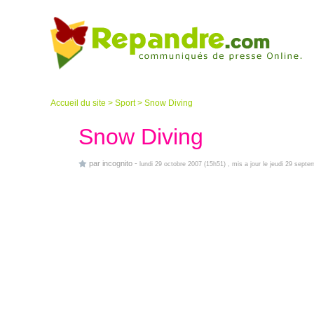
Accueil du site
>
Sport
>
Snow Diving
Snow Diving
par
incognito
-
lundi 29 octobre 2007 (15h51)
, mis a jour le jeudi 29 sept