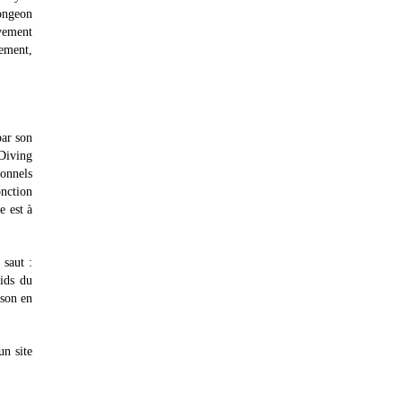
ongeon
ivement
nement,
par son
 Diving
ionnels
onction
e est à
saut :
ids du
ison en
un site