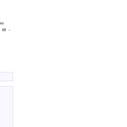
.eu
8 08 -