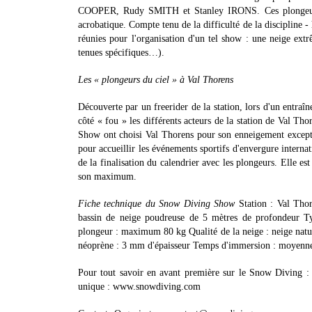
COOPER, Rudy SMITH et Stanley IRONS. Ces plongeurs s
acrobatique. Compte tenu de la difficulté de la discipline 
réunies pour l'organisation d'un tel show : une neige ext
tenues spécifiques…).
Les « plongeurs du ciel » à Val Thorens
Découverte par un freerider de la station, lors d'un entraî
côté « fou » les différents acteurs de la station de Val Th
Show ont choisi Val Thorens pour son enneigement exception
pour accueillir les événements sportifs d'envergure inter
de la finalisation du calendrier avec les plongeurs. Elle es
son maximum.
Fiche technique du Snow Diving Show
Station : Val Thor
bassin de neige poudreuse de 5 mètres de profondeur Typ
plongeur : maximum 80 kg Qualité de la neige : neige natu
néoprène : 3 mm d'épaisseur Temps d'immersion : moyenne 
Pour tout savoir en avant première sur le Snow Diving : r
unique : www.snowdiving.com