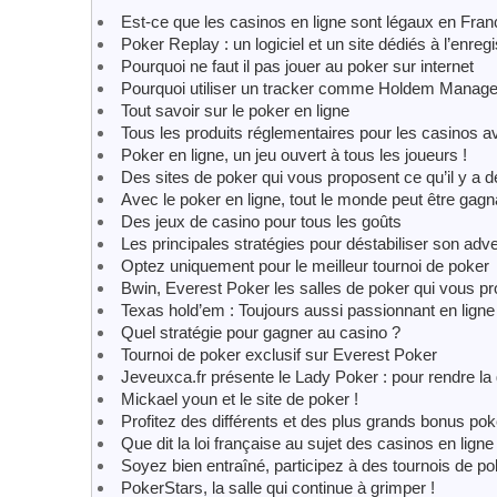
Est-ce que les casinos en ligne sont légaux en Fran
Poker Replay : un logiciel et un site dédiés à l’enreg
Pourquoi ne faut il pas jouer au poker sur internet
Pourquoi utiliser un tracker comme Holdem Manage
Tout savoir sur le poker en ligne
Tous les produits réglementaires pour les casinos 
Poker en ligne, un jeu ouvert à tous les joueurs !
Des sites de poker qui vous proposent ce qu’il y a 
Avec le poker en ligne, tout le monde peut être gagn
Des jeux de casino pour tous les goûts
Les principales stratégies pour déstabiliser son adv
Optez uniquement pour le meilleur tournoi de poker
Bwin, Everest Poker les salles de poker qui vous pr
Texas hold’em : Toujours aussi passionnant en ligne 
Quel stratégie pour gagner au casino ?
Tournoi de poker exclusif sur Everest Poker
Jeveuxca.fr présente le Lady Poker : pour rendre la
Mickael youn et le site de poker !
Profitez des différents et des plus grands bonus pok
Que dit la loi française au sujet des casinos en ligne
Soyez bien entraîné, participez à des tournois de po
PokerStars, la salle qui continue à grimper !