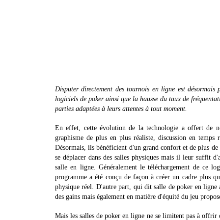
Disputer directement des tournois en ligne est désormais 
logiciels de poker ainsi que la hausse du taux de fréquenta
parties adaptées à leurs attentes à tout moment.
En effet, cette évolution de la technologie a offert de
graphisme de plus en plus réaliste, discussion en temps r
Désormais, ils bénéficient d'un grand confort et de plus de
se déplacer dans des salles physiques mais il leur suffit d
salle en ligne. Généralement le téléchargement de ce logic
programme a été conçu de façon à créer un cadre plus que
physique réel. D'autre part, qui dit salle de poker en lign
des gains mais également en matière d'équité du jeu propo
Mais les salles de poker en ligne ne se limitent pas à offrir