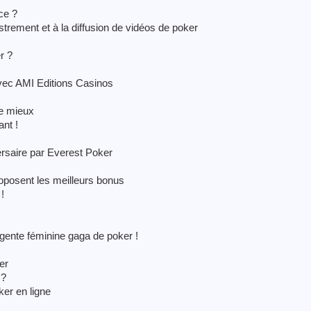
ce ?
istrement et à la diffusion de vidéos de poker
r ?
avec AMI Editions Casinos
de mieux
ant !
ersaire par Everest Poker
oposent les meilleurs bonus
!
 gente féminine gaga de poker !
er
 ?
ker en ligne