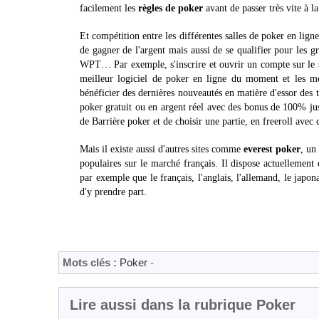
facilement les
règles de poker
avant de passer très vite à l
Et compétition entre les différentes salles de poker en lig
de gagner de l'argent mais aussi de se qualifier pour les 
WPT… Par exemple, s'inscrire et ouvrir un compte sur le 
meilleur logiciel de poker en ligne du moment et les me
bénéficier des dernières nouveautés en matière d'essor des t
poker gratuit ou en argent réel avec des bonus de 100% jusq
de Barrière poker et de choisir une partie, en freeroll avec
Mais il existe aussi d'autres sites comme
everest poker
, un
populaires sur le marché français. Il dispose actuellement 
par exemple que le français, l'anglais, l'allemand, le japo
d'y prendre part.
Mots clés :
Poker
-
Lire aussi dans la rubrique Poker