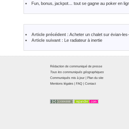
Fun, bonus, jackpot… tout se gagne au poker en lig
Article précédent :
Acheter un chalet sur évian-les
Article suivant :
Le radiateur à inertie
Rédaction de communiqué de presse
Tous les communiqués géographiques
Communiqués mis à jour
|
Plan du site
Mentions légales
|
FAQ
|
Contact