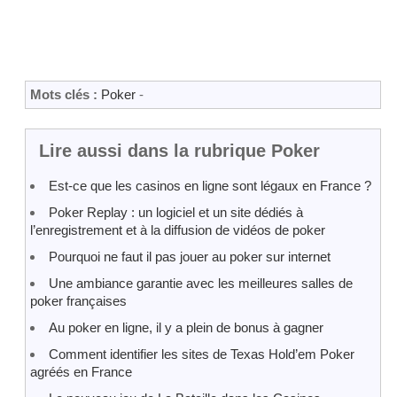
Mots clés :
Poker
-
Lire aussi dans la rubrique Poker
Est-ce que les casinos en ligne sont légaux en France ?
Poker Replay : un logiciel et un site dédiés à
l’enregistrement et à la diffusion de vidéos de poker
Pourquoi ne faut il pas jouer au poker sur internet
Une ambiance garantie avec les meilleures salles de
poker françaises
Au poker en ligne, il y a plein de bonus à gagner
Comment identifier les sites de Texas Hold’em Poker
agréés en France