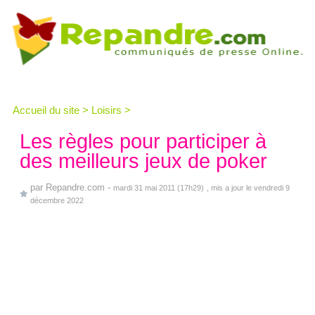
Accueil du site
>
Loisirs
>
Les règles pour participer à
des meilleurs jeux de poker
par
Repandre.com
-
mardi 31 mai 2011 (17h29)
, mis a jour le vendredi 9
décembre 2022