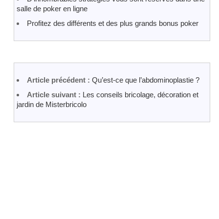
salle de poker en ligne
Profitez des différents et des plus grands bonus poker
Article précédent :
Qu’est-ce que l’abdominoplastie ?
Article suivant :
Les conseils bricolage, décoration et
jardin de Misterbricolo