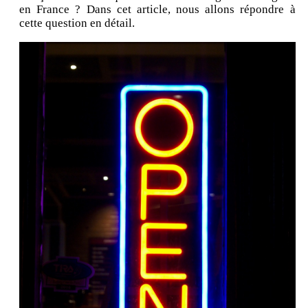
en France ? Dans cet article, nous allons répondre à
cette question en détail.