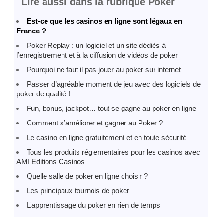
Lire aussi dans la rubrique Poker
Est-ce que les casinos en ligne sont légaux en
France ?
Poker Replay : un logiciel et un site dédiés à
l’enregistrement et à la diffusion de vidéos de poker
Pourquoi ne faut il pas jouer au poker sur internet
Passer d’agréable moment de jeu avec des logiciels de
poker de qualité !
Fun, bonus, jackpot… tout se gagne au poker en ligne
Comment s’améliorer et gagner au Poker ?
Le casino en ligne gratuitement et en toute sécurité
Tous les produits réglementaires pour les casinos avec
AMI Editions Casinos
Quelle salle de poker en ligne choisir ?
Les principaux tournois de poker
L’apprentissage du poker en rien de temps