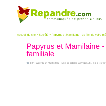
Accueil du site
>
Société
>
Papyrus et Mamilaine - Le film de votre mé
Papyrus et Mamilaine -
familiale
par
Papyrus et Mamilaine
-
lundi 26 octobre 2009 (19h14)
, mis a jour l