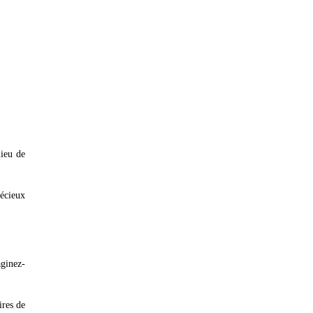
lieu de
récieux
aginez-
ires de