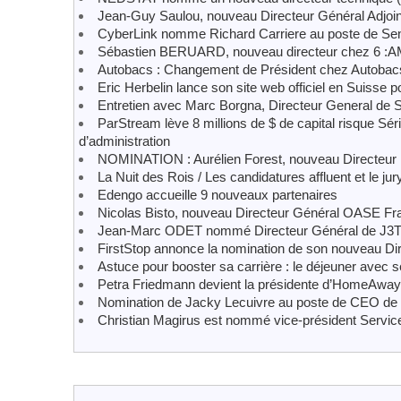
Jean-Guy Saulou, nouveau Directeur Général Adjoin
CyberLink nomme Richard Carriere au poste de Seni
Sébastien BERUARD, nouveau directeur chez 6 :
Autobacs : Changement de Président chez Autobacs
Eric Herbelin lance son site web officiel en Suisse p
Entretien avec Marc Borgna, Directeur General de S
ParStream lève 8 millions de $ de capital risque Sér
d’administration
NOMINATION : Aurélien Forest, nouveau Directeur n
La Nuit des Rois / Les candidatures affluent et le jur
Edengo accueille 9 nouveaux partenaires
Nicolas Bisto, nouveau Directeur Général OASE Fr
Jean-Marc ODET nommé Directeur Général de J3
FirstStop annonce la nomination de son nouveau Dir
Astuce pour booster sa carrière : le déjeuner avec 
Petra Friedmann devient la présidente d’HomeAwa
Nomination de Jacky Lecuivre au poste de CEO de
Christian Magirus est nommé vice-président Servi