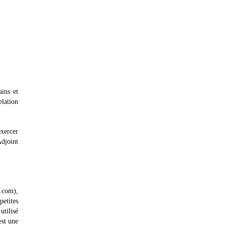
ins et
elation
exercer
Adjoint
o.com),
petites
utilisé
est une