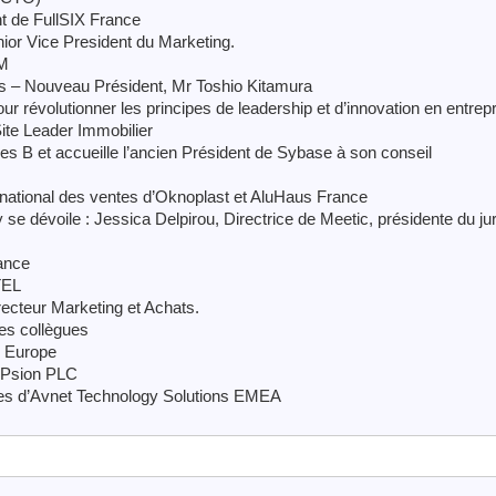
t de FullSIX France
or Vice President du Marketing.
AM
 – Nouveau Président, Mr Toshio Kitamura
our révolutionner les principes de leadership et d’innovation en entrep
ite Leader Immobilier
ies B et accueille l’ancien Président de Sybase à son conseil
ational des ventes d’Oknoplast et AluHaus France
y se dévoile : Jessica Delpirou, Directrice de Meetic, présidente du ju
ance
TEL
ecteur Marketing et Achats.
ses collègues
y Europe
 Psion PLC
ces d’Avnet Technology Solutions EMEA