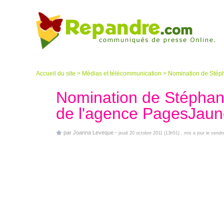
Accueil du site
>
Médias et télécommunication
>
Nomination de Stép
Nomination de Stéphan
de l'agence PagesJaune
par
Joanna Leveque
-
jeudi 20 octobre 2011 (13h51)
, mis a jour le vendr