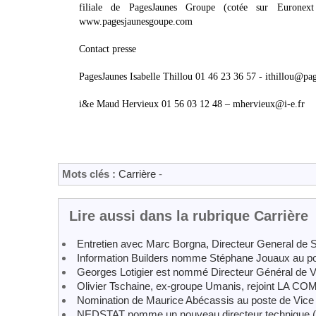
filiale de PagesJaunes Groupe (cotée sur Euronext 
www.pagesjaunesgoupe.com
Contact presse
PagesJaunes Isabelle Thillou 01 46 23 36 57 - ithillou@pag
i&e Maud Hervieux 01 56 03 12 48 – mhervieux@i-e.fr
Mots clés :
Carrière
-
Lire aussi dans la rubrique Carrière
Entretien avec Marc Borgna, Directeur General de S
Information Builders nomme Stéphane Jouaux au po
Georges Lotigier est nommé Directeur Général de 
Olivier Tschaine, ex-groupe Umanis, rejoint LA 
Nomination de Maurice Abécassis au poste de Vice
NEDSTAT nomme un nouveau directeur technique 