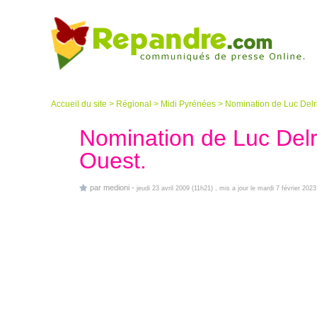
Accueil du site
>
Régional
>
Midi Pyrénées
>
Nomination de Luc Delri
Nomination de Luc Delr
Ouest.
par
medioni
-
jeudi 23 avril 2009 (11h21)
, mis a jour le mardi 7 février 2023