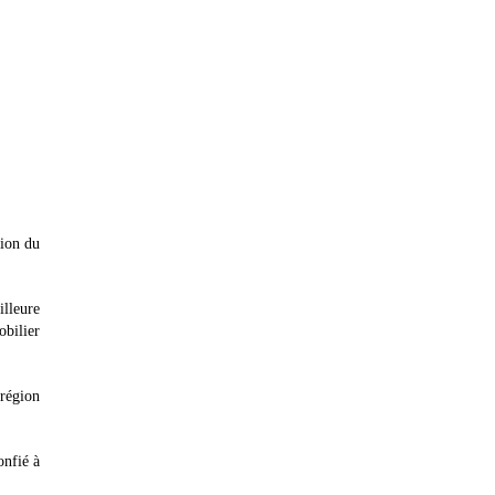
tion du
illeure
obilier
 région
onfié à