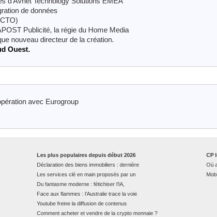
ces d’Avnet Technology Solutions EMEA
égration de données
(CTO)
OST Publicité, la régie du Home Media
que nouveau directeur de la création.
ud Ouest.
pération avec Eurogroup
Les plus populaires depuis début 2026
CP l
Déclaration des biens immobiliers : dernière
Où a
Les services clé en main proposés par un
Mobi
Du fantasme moderne : fétichiser l’IA,
Face aux flammes : l’Australie trace la voie
Youtube freine la diffusion de contenus
Comment acheter et vendre de la crypto monnaie ?