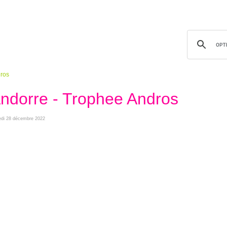
dros
 Andorre - Trophee Andros
redi 28 décembre 2022