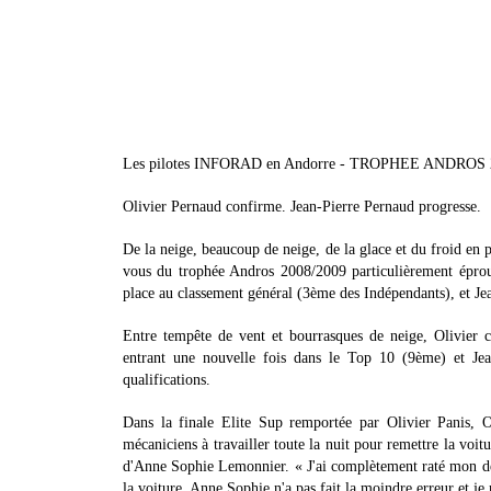
Les pilotes INFORAD en Andorre - TROPHEE ANDROS 
Olivier Pernaud confirme. Jean-Pierre Pernaud progresse.
De la neige, beaucoup de neige, de la glace et du froid en
vous du trophée Andros 2008/2009 particulièrement éprouv
place au classement général (3ème des Indépendants), et J
Entre tempête de vent et bourrasques de neige, Olivier co
entrant une nouvelle fois dans le Top 10 (9ème) et Je
qualifications.
Dans la finale Elite Sup remportée par Olivier Panis, 
mécaniciens à travailler toute la nuit pour remettre la voit
d'Anne Sophie Lemonnier. « J'ai complètement raté mon dépa
la voiture. Anne Sophie n'a pas fait la moindre erreur et je n