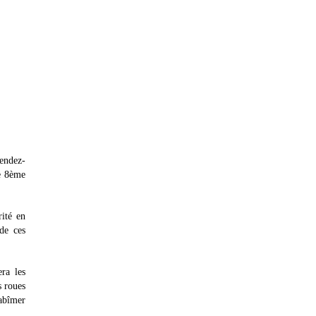
rendez-
be 8ème
rité en
de ces
ra les
s roues
'abîmer