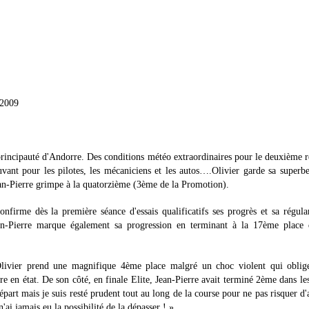
2009
 principauté d'Andorre. Des conditions météo extraordinaires pour le deuxième 
ant pour les pilotes, les mécaniciens et les autos….Olivier garde sa super
ean-Pierre grimpe à la quatorzième (3ème de la Promotion).
nfirme dès la première séance d'essais qualificatifs ses progrès et sa régula
an-Pierre marque également sa progression en terminant à la 17ème place 
Olivier prend une magnifique 4ème place malgré un choc violent qui oblige
ure en état. De son côté, en finale Elite, Jean-Pierre avait terminé 2ème dans le
rt mais je suis resté prudent tout au long de la course pour ne pas risquer d
'ai jamais eu la possibilité de la dépasser ! »