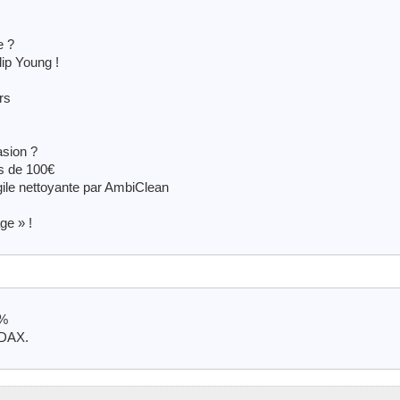
e ?
ip Young !
rs
asion ?
s de 100€
gile nettoyante par AmbiClean
ge » !
0%
SDAX.