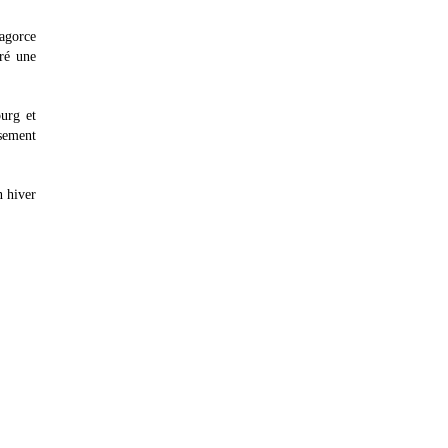
Lagorce
gré une
urg et
ssement
n hiver