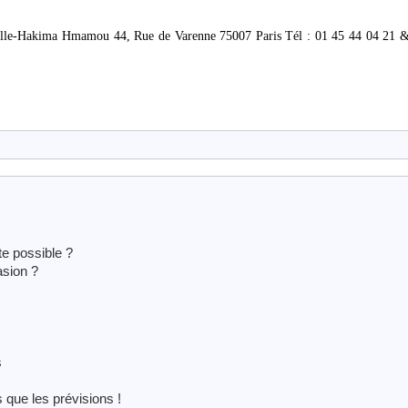
Deville-Hakima Hmamou 44, Rue de Varenne 75007 Paris Tél : 01 45 44 04 21 &
e possible ?
asion ?
s
 que les prévisions !