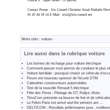
Course 6 : Super Besse - 31 janvier.
Contact Presse : Iris Conseil Christine Arnal-Nathalie 
01 45 44 18 14 E-Mail : iris2@iris-conseil.net
Mots clés :
voiture
-
Lire aussi dans la rubrique voiture
Les bornes de recharge pour voiture électrique
Comment passer mon permis de conduire le plus vit
Voiture familiale : pourquoi choisir un véhicule d’occ
Pixum est nouveau sponsor de l’écurie DTM
Calendrier constructeurs automobiles
Test de la nouvelle Renault 5 électrique
Fête des Pères : Pilotage de GT, Rallye, Moto.
TimoCom présente sa bourse de fret et de véhicule
Le Pékin Paris est arrivé and the winners are …
DELTICOM : Résultats préliminaires pour , meilleurs