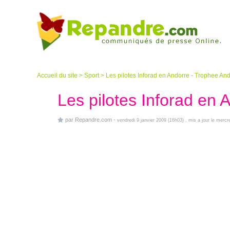
Accueil du site
>
Sport
>
Les pilotes Inforad en Andorre - Trophee An
Les pilotes Inforad en
par
Repandre.com
-
vendredi 9 janvier 2009 (16h03)
, mis a jour le merc