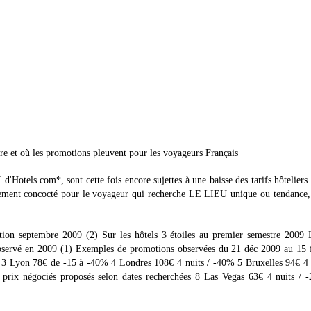
core et où les promotions pleuvent pour les voyageurs Français
d'Hotels.com*, sont cette fois encore sujettes à une baisse des tarifs hôteliers 
lement concocté pour le voyageur qui recherche LE LIEU unique ou tendance, 
tion septembre 2009 (2) Sur les hôtels 3 étoiles au premier semestre 2009 
observé en 2009 (1) Exemples de promotions observées du 21 déc 2009 au 15 f
3 Lyon 78€ de -15 à -40% 4 Londres 108€ 4 nuits / -40% 5 Bruxelles 94€ 4 n
ix négociés proposés selon dates recherchées 8 Las Vegas 63€ 4 nuits / 