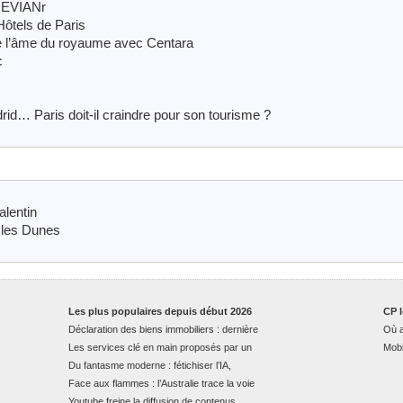
 EVIANr
ôtels de Paris
de l’âme du royaume avec Centara
c
d… Paris doit-il craindre pour son tourisme ?
alentin
les Dunes
Les plus populaires depuis début 2026
CP l
Déclaration des biens immobiliers : dernière
Où a
Les services clé en main proposés par un
Mobi
Du fantasme moderne : fétichiser l’IA,
Face aux flammes : l’Australie trace la voie
Youtube freine la diffusion de contenus