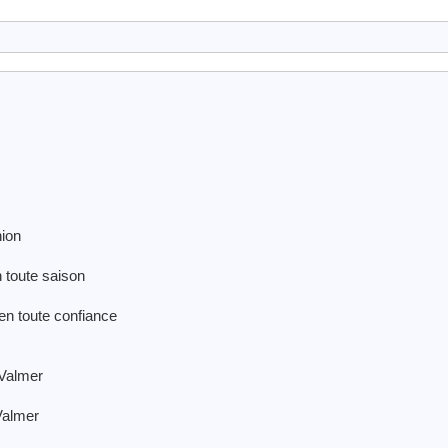
nion
n toute saison
 en toute confiance
-Valmer
-Valmer