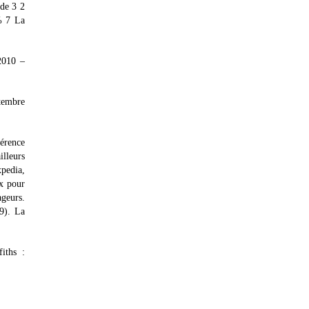
 de 3 2
% 7 La
2010 –
ptembre
érence
illeurs
pedia,
ux pour
ageurs.
9). La
iths :