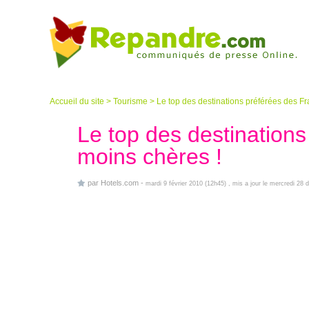
Accueil du site
>
Tourisme
>
Le top des destinations préférées des F
Le top des destination
moins chères !
par
Hotels.com
-
mardi 9 février 2010 (12h45)
, mis a jour le mercredi 28