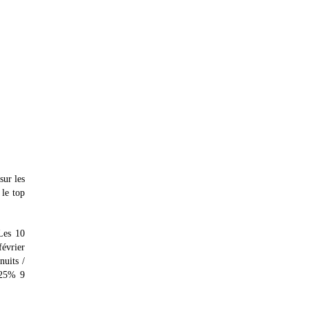
sur les
le top
Les 10
évrier
uits /
-25% 9