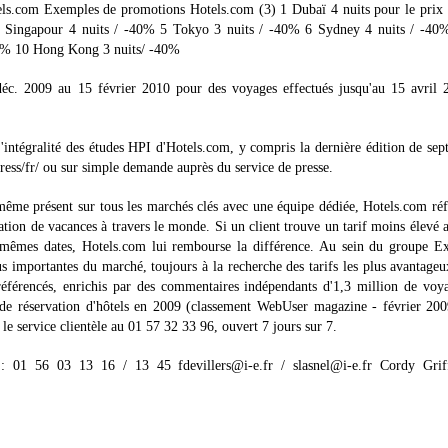
otels.com Exemples de promotions Hotels.com (3) 1 Dubaï 4 nuits pour le prix
4 Singapour 4 nuits / -40% 5 Tokyo 3 nuits / -40% 6 Sydney 4 nuits / -40
50% 10 Hong Kong 3 nuits/ -40%
déc. 2009 au 15 février 2010 pour des voyages effectués jusqu'au 15 avril 
intégralité des études HPI d'Hotels.com, y compris la dernière édition de se
ress/fr/ ou sur simple demande auprès du service de presse.
me présent sur tous les marchés clés avec une équipe dédiée, Hotels.com réf
ation de vacances à travers le monde. Si un client trouve un tarif moins élevé a
êmes dates, Hotels.com lui rembourse la différence. Au sein du groupe Ex
s importantes du marché, toujours à la recherche des tarifs les plus avantage
s référencés, enrichis par des commentaires indépendants d'1,3 million de voy
 de réservation d'hôtels en 2009 (classement WebUser magazine - février 200
le service clientèle au 01 57 32 33 96, ouvert 7 jours sur 7.
 : 01 56 03 13 16 / 13 45 fdevillers@i-e.fr / slasnel@i-e.fr Cordy Griff