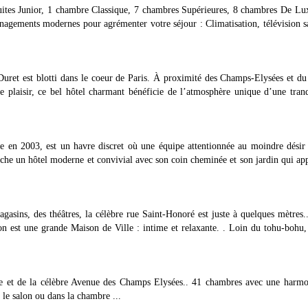
uites Junior, 1 chambre Classique, 7 chambres Supérieures, 8 chambres De Lu
agements modernes pour agrémenter votre séjour : Climatisation, télévision sa
Duret est blotti dans le coeur de Paris. À proximité des Champs-Elysées et du
e plaisir, ce bel hôtel charmant bénéficie de l’atmosphère unique d’une tranq
 en 2003, est un havre discret où une équipe attentionnée au moindre désir
 cache un hôtel moderne et convivial avec son coin cheminée et son jardin qui ap
gasins, des théâtres, la célèbre rue Saint-Honoré est juste à quelques mètres.
 est une grande Maison de Ville : intime et relaxante. . Loin du tohu-bohu,
e et de la célèbre Avenue des Champs Elysées.. 41 chambres avec une harmo
 le salon ou dans la chambre ...