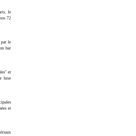
ris, le
 nos 72
par le
son bar
ées" et
e luxe
cipales
sées et
tériaux