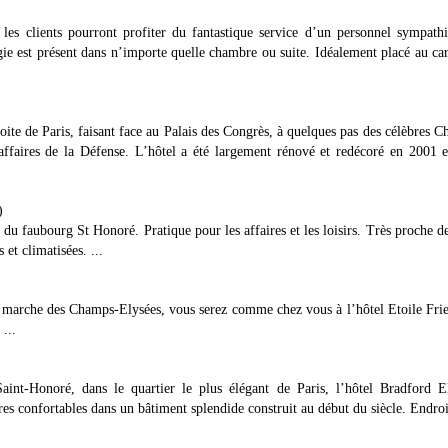
es clients pourront profiter du fantastique service d’un personnel sympath
ie est présent dans n’importe quelle chambre ou suite. Idéalement placé au ca
oite de Paris, faisant face au Palais des Congrès, à quelques pas des célèbres 
’affaires de la Défense. L’hôtel a été largement rénové et redécoré en 2001 
)
 du faubourg St Honoré. Pratique pour les affaires et les loisirs. Très proche d
et climatisées. ...
marche des Champs-Elysées, vous serez comme chez vous à l’hôtel Etoile Fri
 ...
t-Honoré, dans le quartier le plus élégant de Paris, l’hôtel Bradford El
s confortables dans un bâtiment splendide construit au début du siècle. Endroi