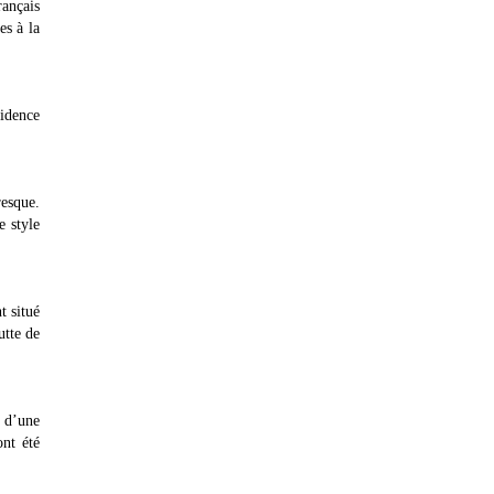
rançais
es à la
sidence
resque.
e style
t situé
utte de
e d’une
ont été