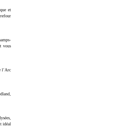
ique et
rrefour
Champs-
et vous
e l’Arc
edland,
ysées,
t idéal