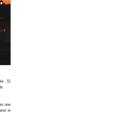
ée. 32
le.
ans une
ieur et