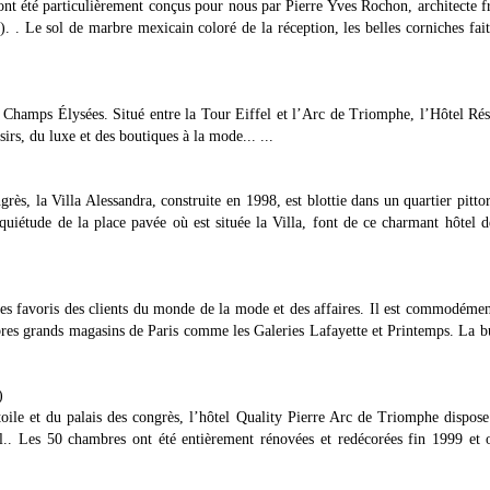
ont été particulièrement conçus pour nous par Pierre Yves Rochon, architecte f
). . Le sol de marbre mexicain coloré de la réception, les belles corniches fait
 Champs Élysées. Situé entre la Tour Eiffel et l’Arc de Triomphe, l’Hôtel Ré
sirs, du luxe et des boutiques à la mode... ...
s, la Villa Alessandra, construite en 1998, est blottie dans un quartier pitto
quiétude de la place pavée où est située la Villa, font de ce charmant hôtel d
des favoris des clients du monde de la mode et des affaires. Il est commodémen
lèbres grands magasins de Paris comme les Galeries Lafayette et Printemps. La b
)
oile et du palais des congrès, l’hôtel Quality Pierre Arc de Triomphe dispos
iel.. Les 50 chambres ont été entièrement rénovées et redécorées fin 1999 et 