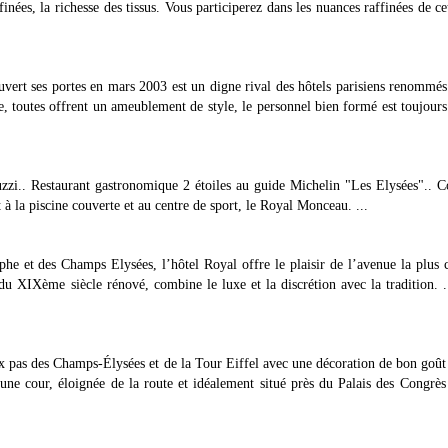
finées, la richesse des tissus. Vous participerez dans les nuances raffinées de ce
vert ses portes en mars 2003 est un digne rival des hôtels parisiens renommés
uxe, toutes offrent un ameublement de style, le personnel bien formé est toujours
zzi.. Restaurant gastronomique 2 étoiles au guide Michelin "Les Elysées".. C
à la piscine couverte et au centre de sport, le Royal Monceau. ...
phe et des Champs Elysées, l’hôtel Royal offre le plaisir de l’avenue la plus 
u XIXème siècle rénové, combine le luxe et la discrétion avec la tradition. 
x pas des Champs-Élysées et de la Tour Eiffel avec une décoration de bon goût
 une cour, éloignée de la route et idéalement situé près du Palais des Congrès