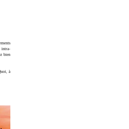
sements
 intra-
ez bien
Quoi, à