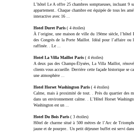
L’hôtel Le A offre 25 chambres somptueuses, incluant 9 s
appartement.. Chaque chambre est équipée de tous les amén
interactive avec 16 ...
Hotel Duret Paris
( 4 étoiles)
À l’origine, une maison de ville du 19ème siècle, l’hôtel 
des Congrès de la Porte Maillot. Idéal pour l’affaire ou l
raffinée. . Le ...
Hotel La Villa Maillot Paris
( 4 étoiles)
A deux pas des Champs-Élysées, La Villa Maillot, rénovée
clients vous accueille. Derrière cette façade historique se
une atmosphère ...
Hotel Horset Washington Paris
( 4 étoiles)
Calme, mais à proximité de tout. . Près du quartier des ma
dans un environnement calme. . L’Hôtel Horset Washington
Washington est un ...
Hotel Du Bois Paris
( 3 étoiles)
Hôtel de charme situé à 500 mètres de l’Arc de Triomph
jaune et de pourpre.. Un petit déjeuner buffet est servi dans