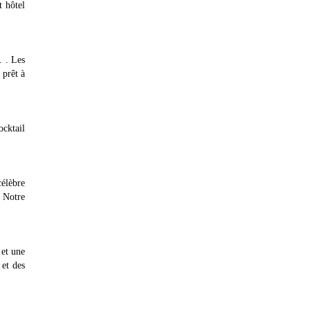
t hôtel
. . Les
 prêt à
ocktail
célèbre
. Notre
 et une
 et des