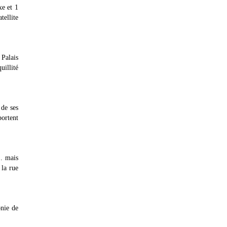
xe et 1
tellite
 Palais
uillité
 de ses
portent
.. mais
 la rue
nie de