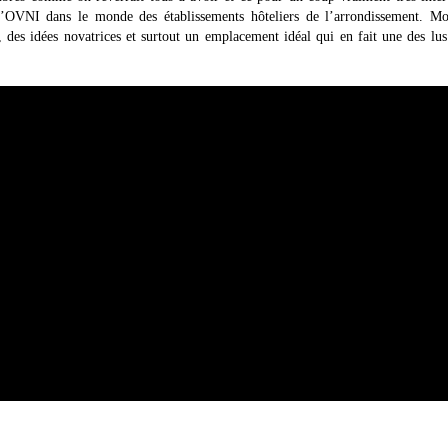
d’OVNI dans le monde des établissements hôteliers de l’arrondissement. Mo
 des idées novatrices et surtout un emplacement idéal qui en fait une des lus