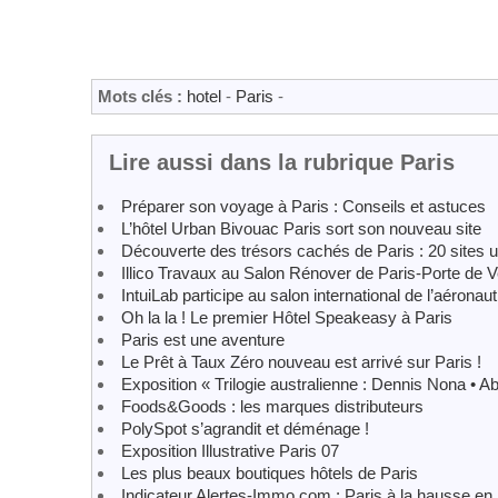
Mots clés :
hotel
-
Paris
-
Lire aussi dans la rubrique Paris
Préparer son voyage à Paris : Conseils et astuces
L’hôtel Urban Bivouac Paris sort son nouveau site
Découverte des trésors cachés de Paris : 20 sites u
Illico Travaux au Salon Rénover de Paris-Porte de V
IntuiLab participe au salon international de l’aéronau
Oh la la ! Le premier Hôtel Speakeasy à Paris
Paris est une aventure
Le Prêt à Taux Zéro nouveau est arrivé sur Paris !
Exposition « Trilogie australienne : Dennis Nona • 
Foods&Goods : les marques distributeurs
PolySpot s’agrandit et déménage !
Exposition Illustrative Paris 07
Les plus beaux boutiques hôtels de Paris
Indicateur Alertes-Immo.com : Paris à la hausse en