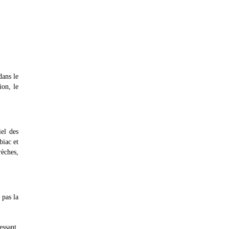
ans le
ion, le
iel des
biac et
rèches,
 pas la
ssant.