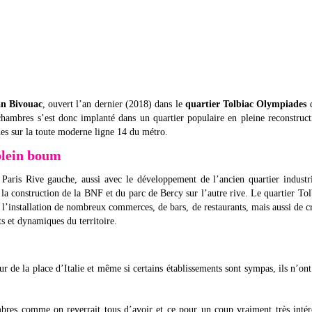
an Bivouac
, ouvert l’an dernier (2018) dans le
quartier Tolbiac Olympiades
d
chambres s’est donc implanté dans un quartier populaire en pleine reconstruct
des sur la toute moderne ligne 14 du métro.
plein boum
aris Rive gauche, aussi avec le développement de l’ancien quartier industr
 la construction de la BNF et du parc de Bercy sur l’autre rive. Le quartier Tol
l’installation de nombreux commerces, de bars, de restaurants, mais aussi de c
ts et dynamiques du territoire.
 de la place d’Italie et même si certains établissements sont sympas, ils n’ont
res comme on reverrait tous d’avoir et ce pour un coup vraiment très intére