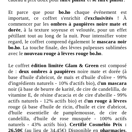
Et parce que pour
bo.ho
chaque événement est
important, ce coffret s'enrichit d'
exclusivités
! À
commencer par les
ombres à paupières noire mate et
dorée
, à la texture soyeuse et veloutée, pour un effet
pétillant tout au long de la nuit. Pour intensifier votre
regard, le coffret comprend également le
mascara noir
bo.ho
. La touche finale, des lèvres pulpeuses sublimées
avec le
nouveau rouge à lèvres rouge bo.ho
.
Le coffret
édition limitée Glam & Green
est composé
de :
deux ombres à paupières
noire mate et dorée (à
base d'huile d'abricot, de maïs et d'huile d'olive - 99%
d'ingrédients naturels - 10% d'actifs bio), d'
un mascara
noir (à base de beurre de karité, de cire de candelilla, de
vitamine E, de résine d'acacia et de cire d'abeille - 99%
actifs naturels - 12% actifs bio) et d'
un rouge à lèvres
rouge (à base d'huile de ricin, d'huile et cire d'abricot,
d'huile essentielle de pamplemousse, de cire de
candelilla, d'huile de rose musquée - 100% actifs
naturels - 43% actifs bio).
C
ertifié Cosmébio
Prix :
26,50€
(au lieu de 34,45€) Disponible en
pharmacies
,