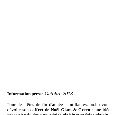
Octobre 2013
Information presse
Pour des fêtes de fin d'année scintillantes, bo.ho vous
dévoile son
coffret de Noël Glam & Green
; une idée
cadeau à prix doux pour
faire plaisir
et
se faire
plaisir
.