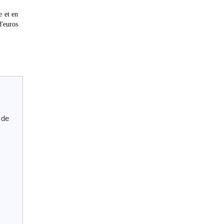
e et en
d'euros
 de