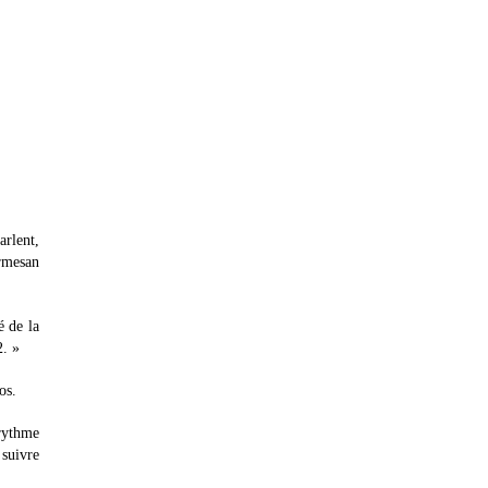
arlent,
armesan
é de la
2. »
os.
 rythme
 suivre