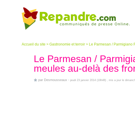
Accueil du site
>
Gastronomie et terroir
>
Le Parmesan / Parmigiano R
Le Parmesan / Parmigi
meules au-delà des fron
par
Desmousseaux
-
jeudi 23 janvier 2014 (19h48)
, mis a jour le diman