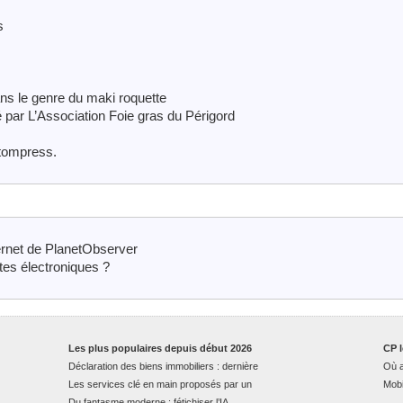
s
ns le genre du maki roquette
 par L’Association Foie gras du Périgord
tompress.
ernet de PlanetObserver
tes électroniques ?
Les plus populaires depuis début 2026
CP l
Déclaration des biens immobiliers : dernière
Où a
Les services clé en main proposés par un
Mobi
Du fantasme moderne : fétichiser l’IA,