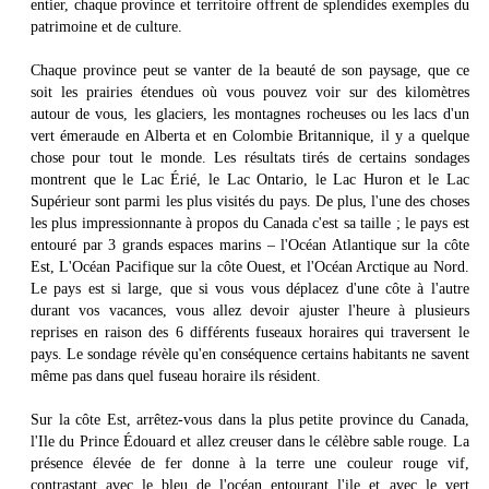
entier, chaque province et territoire offrent de splendides exemples du
patrimoine et de culture.
Chaque province peut se vanter de la beauté de son paysage, que ce
soit les prairies étendues où vous pouvez voir sur des kilomètres
autour de vous, les glaciers, les montagnes rocheuses ou les lacs d'un
vert émeraude en Alberta et en Colombie Britannique, il y a quelque
chose pour tout le monde. Les résultats tirés de certains sondages
montrent que le Lac Érié, le Lac Ontario, le Lac Huron et le Lac
Supérieur sont parmi les plus visités du pays. De plus, l'une des choses
les plus impressionnante à propos du Canada c'est sa taille ; le pays est
entouré par 3 grands espaces marins – l'Océan Atlantique sur la côte
Est, L'Océan Pacifique sur la côte Ouest, et l'Océan Arctique au Nord.
Le pays est si large, que si vous vous déplacez d'une côte à l'autre
durant vos vacances, vous allez devoir ajuster l'heure à plusieurs
reprises en raison des 6 différents fuseaux horaires qui traversent le
pays. Le sondage révèle qu'en conséquence certains habitants ne savent
même pas dans quel fuseau horaire ils résident.
Sur la côte Est, arrêtez-vous dans la plus petite province du Canada,
l'Ile du Prince Édouard et allez creuser dans le célèbre sable rouge. La
présence élevée de fer donne à la terre une couleur rouge vif,
contrastant avec le bleu de l'océan entourant l'ile et avec le vert