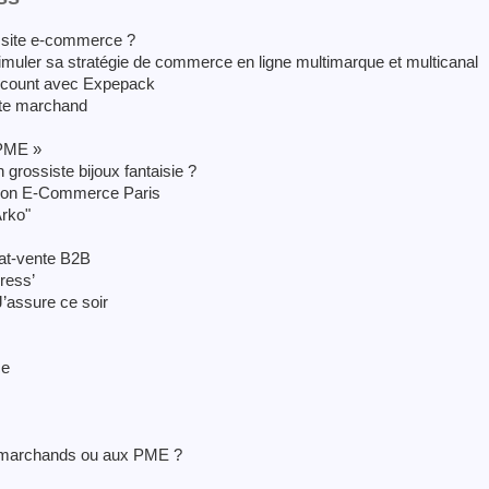
 site e-commerce ?
timuler sa stratégie de commerce en ligne multimarque et multicanal
scount avec Expepack
ite marchand
 PME »
grossiste bijoux fantaisie ?
Salon E-Commerce Paris
rko"
hat-vente B2B
ress’
J’assure ce soir
ce
es marchands ou aux PME ?