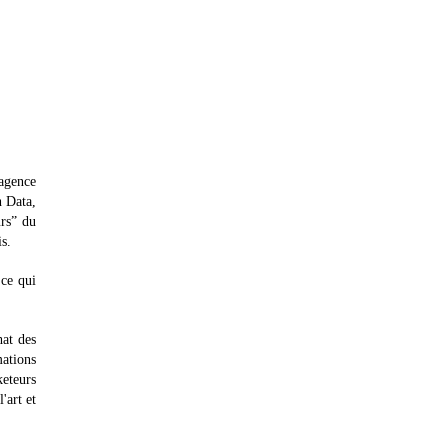
agence
h Data,
rs” du
s.
 ce qui
at des
mations
keteurs
'art et