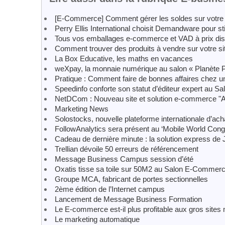
[E-Commerce] Comment gérer les soldes sur votre
Perry Ellis International choisit Demandware pour s
Tous vos emballages e-commerce et VAD à prix di
Comment trouver des produits à vendre sur votre s
La Box Educative, les maths en vacances
weXpay, la monnaie numérique au salon « Planète
Pratique : Comment faire de bonnes affaires chez un 
Speedinfo conforte son statut d’éditeur expert au 
NetDCom : Nouveau site et solution e-commerce "A
Marketing News
Solostocks, nouvelle plateforme internationale d’ac
FollowAnalytics sera présent au ‘Mobile World Cong
Cadeau de dernière minute : la solution express de 
Trellian dévoile 50 erreurs de référencement
Message Business Campus session d’été
Oxatis tisse sa toile sur 50M2 au Salon E-Commer
Groupe MCA, fabricant de portes sectionnelles
2ème édition de l’Internet campus
Lancement de Message Business Formation
Le E-commerce est-il plus profitable aux gros sit
Le marketing automatique