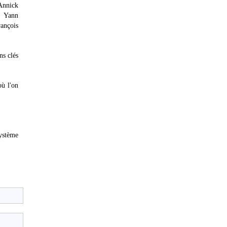
 Annick
, Yann
ançois
ns clés
où l'on
système