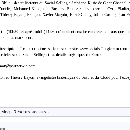
t 13h) : • des utilisateurs du Social Selling : Stéphane Kusic de Clear Channel,
Euridis, Mohamed Khodja de Business France • des experts : Cyril Bladier
Thierry Bayon, François-Xavier Magnin, Hervé Gonay, Julien Carlier, Jean-Fr
 matin (10h30) et après-midi (14h30) répondent ensuite concrètement aux questio
urs et les marketeurs.
inscription. Les inscriptions se font sur le site www.socialsellingforum.com 
articles sur le Social Selling et les détails logistiques du Forum.
csimon@partnerwin.com
mon et Thierry Bayon, évangélistes historiques du SaaS et du Cloud pour l'éco
eting
-
Réseaux sociaux
-
ss