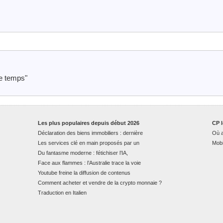
re temps"
Les plus populaires depuis début 2026
CP l
Déclaration des biens immobiliers : dernière
Où a
Les services clé en main proposés par un
Mobi
Du fantasme moderne : fétichiser l’IA,
Face aux flammes : l’Australie trace la voie
Youtube freine la diffusion de contenus
Comment acheter et vendre de la crypto monnaie ?
Traduction en Italien