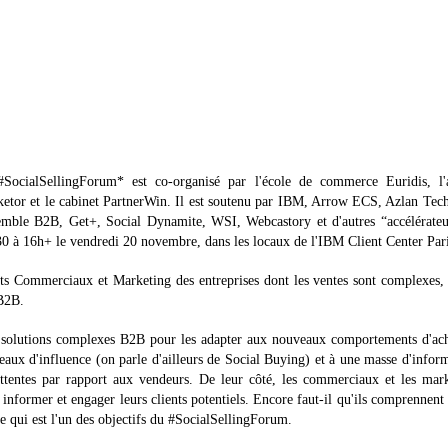
SocialSellingForum* est co-organisé par l'école de commerce Euridis, l'
etor et le cabinet PartnerWin. Il est soutenu par IBM, Arrow ECS, Azlan Tec
mble B2B, Get+, Social Dynamite, WSI, Webcastory et d'autres “accélérateu
8h30 à 16h+ le vendredi 20 novembre, dans les locaux de l'IBM Client Center Pari
nts Commerciaux et Marketing des entreprises dont les ventes sont complexes,
 B2B.
e solutions complexes B2B pour les adapter aux nouveaux comportements d'ach
eaux d'influence (on parle d'ailleurs de Social Buying) et à une masse d'infor
 attentes par rapport aux vendeurs. De leur côté, les commerciaux et les mar
informer et engager leurs clients potentiels. Encore faut-il qu'ils comprennent l
ce qui est l'un des objectifs du #SocialSellingForum.