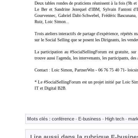
Deux tables rondes de praticiens réunissent à la fois (9h e
Le Ber et Sandrine Jezequel d'IBM, Sylvain Fantoni d'
Gourvennec, Gabriel Dabi-Schwebel, Frédéric Bascunana, 
Ruiz, Loic Simon...
Trois ateliers interactifs de partage d'expérience, répétés
sur le Social Selling que se posent les Dirigeants, les vende
La participation au #SocialSellingForum est gratuite, sur 
trouve aussi l'agenda, les intervenants, les participants, des 
Contact : Loic Simon, PartnerWin - 06 76 75 40 71- loi
* Le #SocialSellingForum est un projet initié par Loic Si
IT et Digital B2B.
Mots clés :
conférence
-
E-business
-
High tech
-
mark
Lire aussi dans la rubrique E-busine