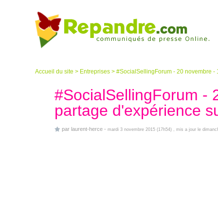
Accueil du site
>
Entreprises
>
#SocialSellingForum - 20 novembre - 1
#SocialSellingForum - 
partage d'expérience su
par
laurent-herce
-
mardi 3 novembre 2015 (17h54)
, mis a jour le diman