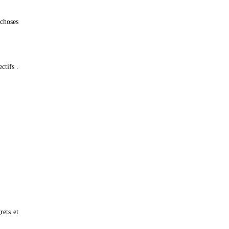
 choses
ctifs .
rets et