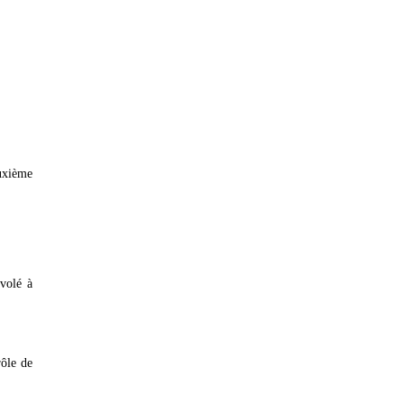
euxième
nvolé à
rôle de