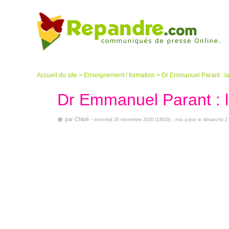
Accueil du site
>
Enseignement / formation
>
Dr Emmanuel Parant : la
Dr Emmanuel Parant : l
par
Chloé
-
mercredi 30 novembre 2016 (13h20)
, mis a jour le dimanche 2