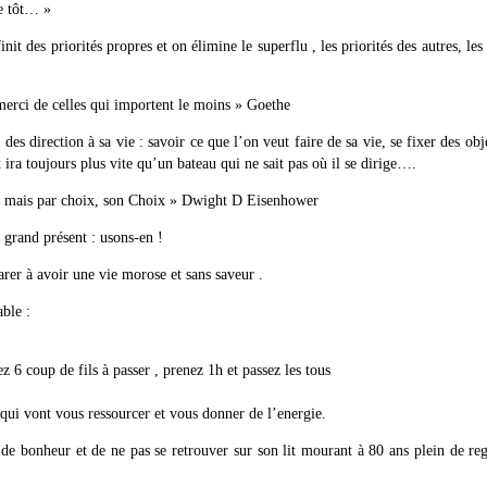
re tôt… »
init des priorités propres et on élimine le superflu , les priorités des autres, les
 merci de celles qui importent le moins » Goethe
s direction à sa vie : savoir ce que l’on veut faire de sa vie, se fixer des obje
ira toujours plus vite qu’un bateau qui ne sait pas où il se dirige….
ard mais par choix, son Choix » Dwight D Eisenhower
 grand présent : usons-en !
arer à avoir une vie morose et sans saveur .
ble :
6 coup de fils à passer , prenez 1h et passez les tous
 qui vont vous ressourcer et vous donner de l’energie.
e bonheur et de ne pas se retrouver sur son lit mourant à 80 ans plein de reg