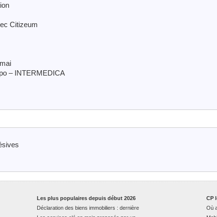
ion
vec Citizeum
 mai
 Expo – INTERMEDICA
ésives
Les plus populaires depuis début 2026
CP l
Déclaration des biens immobiliers : dernière
Où a