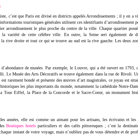
s
iste, c’est que Paris est divisé en districts appelés Arrondissements ; il y en a v
s informations touristiques générales utilisent ces identifiants d’arrondissement p
ier arrondissement le plus proche du centre de la ville. Chaque quartier poss
 et la variété de cette célèbre ville. En outre, la Seine sert également de d
la rive droite et tout ce qui se trouve au sud est la rive gauche. Les deux zo
e d’abondance de musées. Par exemple, le Louvre, qui a été ouvert en 1793, 
lli. Le Musée des Arts Décoratifs se trouve également dans la rue de Rivoli. U
est rarement bondé et présente des œuvres d’art magistrales, ce joyau est situ
s historiques les plus importants du monde, notamment la cathédrale Notre-Dam
s la Tour Eiffel, la Place de la Concorde et le Sacre-Coeur, un monument his
 des années, elle est comme un aimant pour les artisans, les écrivains et les
 des
Boutiques hotels
particuliers et des cafés pittoresques ; c’est la destinat
à chaque instant de votre voyage, mais n’oubliez pas de vous détendre et de prof