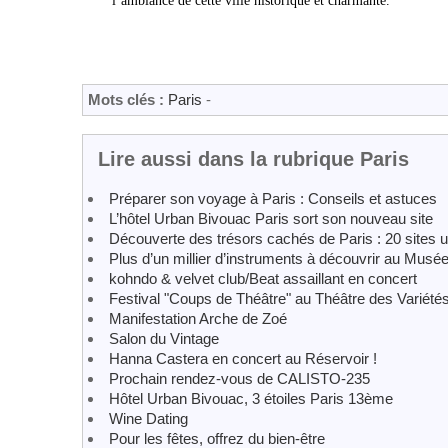
l’ambiance de cette ville historique et charmante.
Mots clés :
Paris
-
Lire aussi dans la rubrique Paris
Préparer son voyage à Paris : Conseils et astuces
L’hôtel Urban Bivouac Paris sort son nouveau site
Découverte des trésors cachés de Paris : 20 sites u
Plus d’un millier d’instruments à découvrir au Musé
kohndo & velvet club/Beat assaillant en concert
Festival "Coups de Théâtre" au Théâtre des Variété
Manifestation Arche de Zoé
Salon du Vintage
Hanna Castera en concert au Réservoir !
Prochain rendez-vous de CALISTO-235
Hôtel Urban Bivouac, 3 étoiles Paris 13ème
Wine Dating
Pour les fêtes, offrez du bien-être