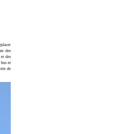
éplacer
ne des
 et des
 bus et
otte de