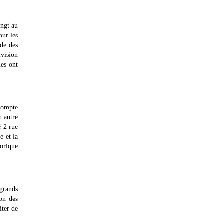
ingt au
our les
ède des
ivision
nes ont
compte
n autre
é 2 rue
e et la
torique
 grands
ion des
iter de