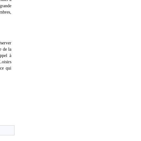
 grande
ambres,
éserver
e de la
appel à
Loisirs
 ce qui