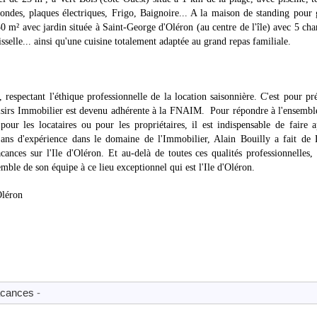
ondes, plaques électriques, Frigo, Baignoire... A la maison de standing pour
 m² avec jardin située à Saint-George d'Oléron (au centre de l'île) avec 5 ch
isselle... ainsi qu'une cuisine totalement adaptée au grand repas familiale.
 respectant l'éthique professionnelle de la location saisonnière. C'est pour pr
Loisirs Immobilier est devenu adhérente à la FNAIM. Pour répondre à l'ensembl
our les locataires ou pour les propriétaires, il est indispensable de faire 
0 ans d'expérience dans le domaine de l'Immobilier, Alain Bouilly a fait de 
ances sur l'Ile d'Oléron. Et au-delà de toutes ces qualités professionnelles,
emble de son équipe à ce lieu exceptionnel qui est l'Ile d'Oléron.
Oléron
cances
-