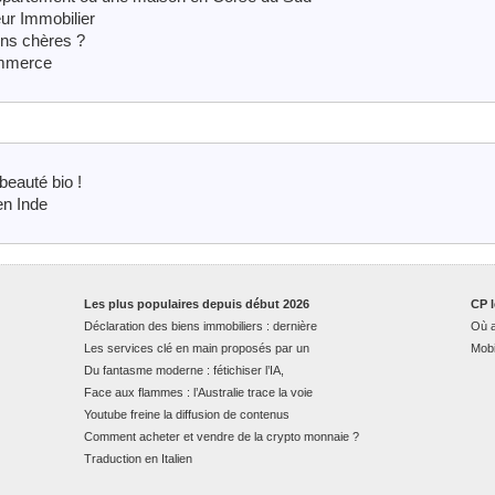
r Immobilier
ns chères ?
ommerce
beauté bio !
en Inde
Les plus populaires depuis début 2026
CP l
Déclaration des biens immobiliers : dernière
Où a
Les services clé en main proposés par un
Mobi
Du fantasme moderne : fétichiser l’IA,
Face aux flammes : l’Australie trace la voie
Youtube freine la diffusion de contenus
Comment acheter et vendre de la crypto monnaie ?
Traduction en Italien