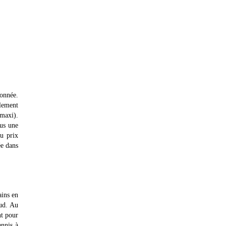
donnée.
plement
 maxi).
lus une
du prix
ée dans
ains en
sud. Au
nt pour
ennis à