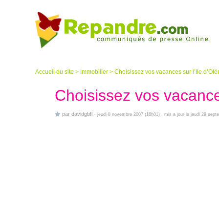
Accueil du site
>
Immobilier
>
Choisissez vos vacances sur l’Ile d’Olé
Choisissez vos vacances
par
davidgbfl
-
jeudi 8 novembre 2007 (16h01)
, mis a jour le jeudi 29 sep