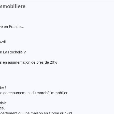
immobiliere
rive en France…
vril
r La Rochelle ?
s en augmentation de près de 20%
er !
xte de retournement du marché immobilier
isie
es.
 appartement ou une maison en Corse du Sud