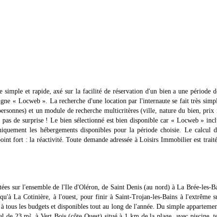
 simple et rapide, axé sur la facilité de réservation d'un bien a une période 
ligne « Locweb ». La recherche d'une location par l'internaute se fait très sim
rsonnes) et un module de recherche multicritères (ville, nature du bien, prix
e pas de surprise ! Le bien sélectionné est bien disponible car « Locweb » inc
uniquement les hébergements disponibles pour la période choisie. Le calcul 
int fort : la réactivité. Toute demande adressée à Loisirs Immobilier est trait
ées sur l'ensemble de l'Ile d'Oléron, de Saint Denis (au nord) à La Brée-les-B
squ'à La Cotinière, à l'ouest, pour finir à Saint-Trojan-les-Bains à l'extrême 
, à tous les budgets et disponibles tout au long de l'année. Du simple apparteme
 de 23 m², à Vert Bois (côte Ouest) situé à 1 km de la plage, avec piscine, t