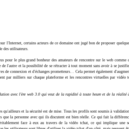
 sur l'Internet, certains acteurs de ce domaine ont jugé bon de proposer quelqu
e des utilisateurs.
arus pour le plus grand bonheur des amateurs de rencontre sur le web comme 
de l'autre et la possibilité de se rétracter à tout moment sans avoir à se justifie
heures de connexion et d'échanges prometteurs… Cela permet également d'augmen
nt par milliers sur chaque plateforme et les rencontres virtuelles par vidéo t
ation avec l'ère web 3.0 qui veut de la rapidité à toute heure et de la réalité 
 qu'ailleurs et la sécurité est de mise. Tous les profils sont soumis à validatio
s que la personne avec qui ils discutent est bien réelle. Ce qui fait la différen
éritablement face à eux au travers de la vidéo tchat, ce qui implique une s
 les utilisateurs sont libres d'utiliser la vidéo tchat d'un côté, mais peuvent êt