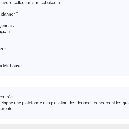
ouvelle collection sur Isabel.com
 planner ?
nçonnais
pix.fr
ents
 à Mulhouse
rentrée
eloppe une plateforme d’exploitation des données concernant les gr
teroute