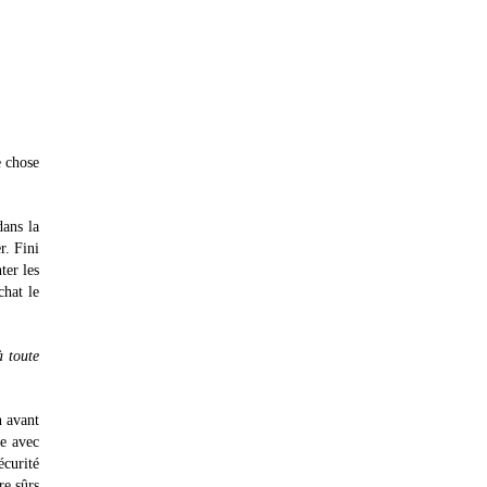
e chose
dans la
r. Fini
ter les
chat le
à toute
n avant
ce avec
écurité
re sûrs