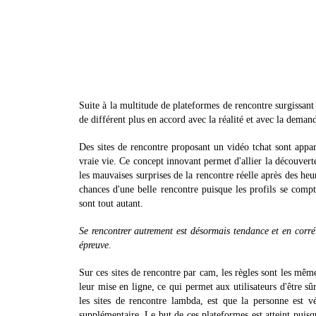
Suite à la multitude de plateformes de rencontre surgissant
de différent plus en accord avec la réalité et avec la demand
Des sites de rencontre proposant un vidéo tchat sont app
vraie vie. Ce concept innovant permet d'allier la découverte 
les mauvaises surprises de la rencontre réelle après des 
chances d'une belle rencontre puisque les profils se compte
sont tout autant.
Se rencontrer autrement est désormais tendance et en corrél
épreuve.
Sur ces sites de rencontre par cam, les règles sont les mêmes
leur mise en ligne, ce qui permet aux utilisateurs d'être sûr
les sites de rencontre lambda, est que la personne est v
supplémentaire. Le but de ces plateformes est atteint puisque