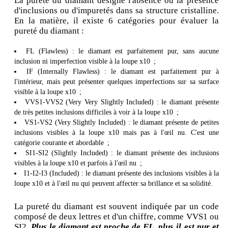
La pureté du diamant désigne l'absence ou la présence
d'inclusions ou d'impuretés dans sa structure cristalline.
En la matière, il existe 6 catégories pour évaluer la
pureté du diamant :
FL (Flawless) : le diamant est parfaitement pur, sans aucune
inclusion ni imperfection visible à la loupe x10 ;
IF (Internally Flawless) : le diamant est parfaitement pur à
l'intérieur, mais peut présenter quelques imperfections sur sa surface
visible à la loupe x10 ;
VVS1-VVS2 (Very Very Slightly Included) : le diamant présente
de très petites inclusions difficiles à voir à la loupe x10 ;
VS1-VS2 (Very Slightly Included) : le diamant présente de petites
inclusions visibles à la loupe x10 mais pas à l'œil nu. C'est une
catégorie courante et abordable ;
SI1-SI2 (Slightly Included) : le diamant présente des inclusions
visibles à la loupe x10 et parfois à l'œil nu ;
I1-I2-I3 (Included) : le diamant présente des inclusions visibles à la
loupe x10 et à l'œil nu qui peuvent affecter sa brillance et sa solidité.
La pureté du diamant est souvent indiquée par un code
composé de deux lettres et d'un chiffre, comme VVS1 ou
SI2.
Plus le diamant est proche de FL, plus il est pur et